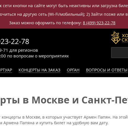
к сети кнопки на сайте могут быть неактивны или загрузка бил
читься на другую сеть (Wi-Fi/мобильный); 2) Зайти позже или в
Заказ можно оформить по телефону:
8 (499) 923-22-78
923-22-78
9-71
для регионов
0:00
по вопросам
о мероприятиях
РТУАР
КОНЦЕРТЫ НА ЗАКАЗ
ОРГАН
ВОПРОСЫ И ОТВЕТЫ
ты в Москве и Санкт-Пет
т концерты в Москве, в которых участвует Армен Папян. На эт
ем Армена Папяна и купить билет на удобную вам дату.