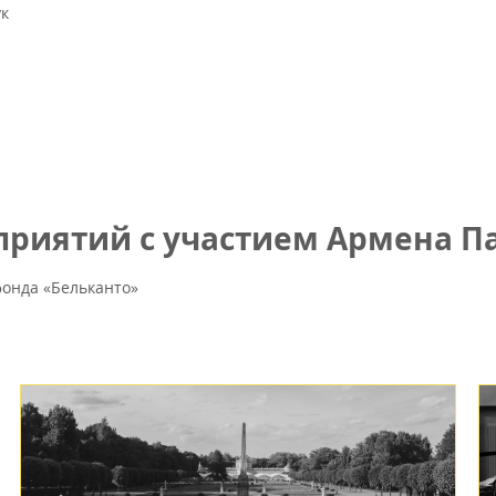
к
риятий с участием Армена Па
онда «Бельканто»