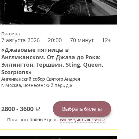
Пятница
7 августа 2026
20:00
70 минут
12+
«Джазовые пятницы в
Англиканском. От Джаза до Рока:
Эллингтон, Гершвин, Sting, Queen,
Scorpions»
Англиканский собор Святого Андрея
г.
Москва
,
Вознесенский пер., д.8
2800
-
3600
Выбрать билеты
a
Показаны
полные
цены
как получить льготные