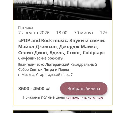
Пятница
7 августа 2026
18:00
70 минут
12+
«POP and Rock music. Звуки и свечи.
Майкл Джексон, Джордж Майкл,
Селин Дион, Адель, Стинг, Coldplay»
Симфонические рок-хиты
Евангелическо-Лютеранский Кафедральный
Собор Святых Петра и Павла
г.
Москва
,
Старосадский пер., 7
3600
-
4500
Выбрать билеты
a
Показаны
полные
цены
как получить льготные