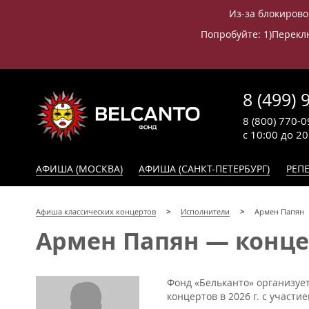
Из-за блокирово
Попробуйте: 1)Переклю
8 (499) 
8 (800) 770-0
с 10:00 до 2
АФИША (МОСКВА)
АФИША (САНКТ-ПЕТЕРБУРГ)
РЕПЕ
Афиша классических концертов
Исполнители
Армен Папян
Армен Папян — концер
Фонд «Бельканто» организуе
концертов в 2026 г. с участи