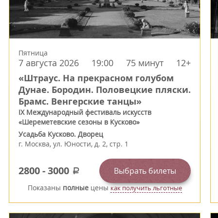
Пятница
7 августа 2026
19:00
75 минут
12+
«Штраус. На прекрасном голубом
Дунае. Бородин. Половецкие пляски.
Брамс. Венгерские танцы»
IX Международный фестиваль искусств
«Шереметевские сезоны в Кусково»
Усадьба Кусково. Дворец
г.
Москва
,
ул. Юности, д. 2, стр. 1
2800
-
3000
Выбрать билеты
a
Показаны
полные
цены
как получить льготные