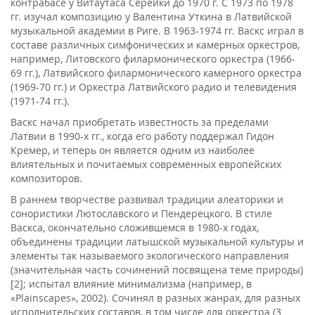
контрабасе у Витаутаса Серейки до 1970 г. С 1973 по 1978
гг. изучал композицию у Валентина Уткина в Латвийской
музыкальной академии в Риге. В 1963-1974 гг. Васкс играл в
составе различных симфонических и камерных оркестров,
например, Литовского филармонического оркестра (1966-
69 гг.), Латвийского филармонического камерного оркестра
(1969-70 гг.) и Оркестра Латвийского радио и телевидения
(1971-74 гг.).
Васкс начал приобретать известность за пределами
Латвии в 1990-х гг., когда его работу поддержал Гидон
Кремер, и теперь он является одним из наиболее
влиятельных и почитаемых современных европейских
композиторов.
В раннем творчестве развивал традиции алеаторики и
сонористики Лютославского и Пендерецкого. В стиле
Васкса, окончательно сложившемся в 1980-х годах,
объединены традиции латышской музыкальной культуры и
элементы так называемого экологического направления
(значительная часть сочинений посвящена теме природы)
[2]; испытал влияние минимализма (например, в
«Plainscapes», 2002). Сочинял в разных жанрах, для разных
исполнительских составов, в том числе для оркестра (3