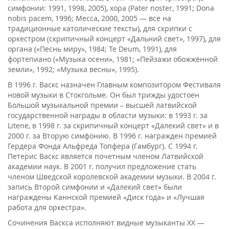
симфонии: 1991, 1998, 2005), хора (Pater noster, 1991; Dona
nobis pacem, 1996; Месса, 2000, 2005 — все на
традиционные католические тексты), для скрипки с
оркестром (скрипичный концерт «Дальний свет», 1997), для
органа («Песнь миру», 1984; Te Deum, 1991), для
фортепиано («Музыка осени», 1981; «Пейзажи обожжённой
земли», 1992; «Музыка весны», 1995).
В 1996 г. Васкс назначен Главным композитором Фестиваля
новой музыки в Стокгольме. Он был трижды удостоен
Большой музыкальной премии – высшей латвийской
государственной награды в области музыки: в 1993 г. за
Litene, в 1998 г. за скрипичный концерт «Далекий свет» и в
2000 г. за Вторую симфонию. В 1996 г. награжден премией
Гердера Фонда Альфреда Топфера (Гамбург). С 1994 г.
Петерис Васкс является почетным членом Латвийской
академии наук. В 2001 г. получил предложение стать
членом Шведской королевской академии музыки. В 2004 г.
запись Второй симфонии и «Далекий свет» были
награждены Каннской премией «Диск года» и «Лучшая
работа для оркестра».
Сочинения Васкса исполняют видные музыканты XX —