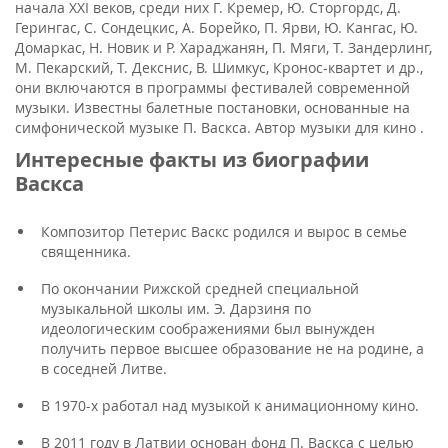
начала XXI веков, среди них Г. Кремер, Ю. Сторгордс, Д.
Герингас, С. Сондецкис, А. Борейко, П. Ярви, Ю. Кангас, Ю.
Домаркас, Н. Новик и Р. Хараджанян, П. Мяги, Т. Зандерлинг,
М. Пекарский, Т. Декснис, В. Шимкус, Кронос-квартет и др.,
они включаются в программы фестивалей современной
музыки. Известны балетные постановки, основанные на
симфонической музыке П. Васкса. Автор музыки для кино .
Интересные факты из биографии
Васкса
Композитор Петерис Васкс родился и вырос в семье
священника.
По окончании Рижской средней специальной
музыкальной школы им. Э. Дарзиня по
идеологическим соображениями был вынужден
получить первое высшее образование не на родине, а
в соседней Литве.
В 1970-х работал над музыкой к анимационному кино.
В 2011 году в Латвии основан фонд П. Васкса с целью