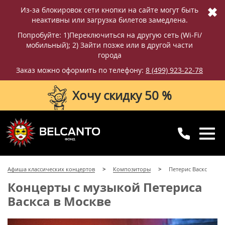
✖
Из-за блокировок сети кнопки на сайте могут быть
неактивны или загрузка билетов замедлена.
Попробуйте: 1)Переключиться на другую сеть (Wi-Fi/
мобильный); 2) Зайти позже или в другой части
города
Заказ можно оформить по телефону:
8 (499) 923-22-78
Хочу скидку 50 %
8 (499) 923-22-78
8 (800) 770-09-71
Афиша классических концертов
Композиторы
Петерис Васкс
для регионов
с 10:00 до 20:00
Концерты с музыкой Петериса
Васкса в Москве