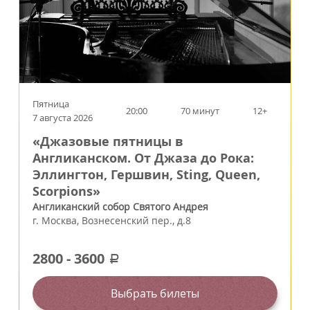
Пятница
20:00
70 минут
12+
7 августа 2026
«Джазовые пятницы в
Англиканском. От Джаза до Рока:
Эллингтон, Гершвин, Sting, Queen,
Scorpions»
Англиканский собор Святого Андрея
г.
Москва
,
Вознесенский пер., д.8
2800
-
3600
a
Выбрать билеты