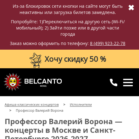
✖
Из-за блокировок сети кнопки на сайте могут быть
неактивны или загрузка билетов замедлена.
Попробуйте: 1)Переключиться на другую сеть (Wi-Fi/
мобильный); 2) Зайти позже или в другой части
города
Заказ можно оформить по телефону:
8 (499) 923-22-78
Хочу скидку 50 %
8 (499) 923-22-78
8 (800) 770-09-71
Афиша классических концертов
Исполнители
для регионов
с 10:00 до 20:00
Профессор Валерий Ворона
Профессор Валерий Ворона —
концерты в Москве и Санкт-
Петербурге 2026-2027