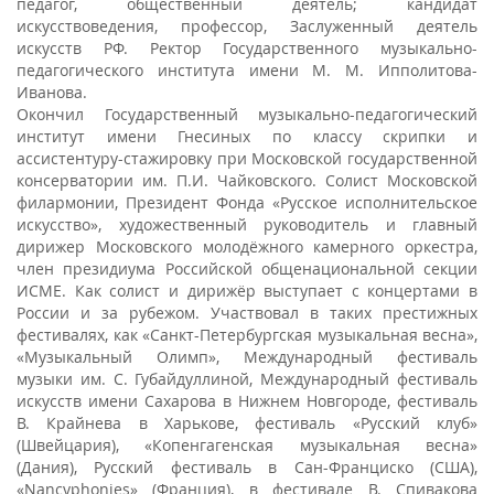
педагог, общественный деятель; кандидат
искусствоведения, профессор, Заслуженный деятель
искусств РФ. Ректор Государственного музыкально-
педагогического института имени М. М. Ипполитова-
Иванова.
Окончил Государственный музыкально-педагогический
институт имени Гнесиных по классу скрипки и
ассистентуру-стажировку при Московской государственной
консерватории им. П.И. Чайковского. Cолист Московской
филармонии, Президент Фонда «Русское исполнительское
искусство», художественный руководитель и главный
дирижер Московского молодёжного камерного оркестра,
член президиума Российской общенациональной секции
ИСМЕ. Как солист и дирижёр выступает с концертами в
России и за рубежом. Участвовал в таких престижных
фестивалях, как «Санкт-Петербургская музыкальная весна»,
«Музыкальный Олимп», Международный фестиваль
музыки им. С. Губайдуллиной, Международный фестиваль
искусств имени Сахарова в Нижнем Новгороде, фестиваль
В. Крайнева в Харькове, фестиваль «Русский клуб»
(Швейцария), «Копенгагенская музыкальная весна»
(Дания), Русский фестиваль в Сан-Франциско (США),
«Nancyphonies» (Франция), в фестивале В. Спивакова