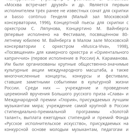
«Москва встречает друзей» и др. Является первым
исполнителем трёх ранее не известных сонат для скрипки
и basso continuo Генделя (Малый зал Московской
консерватории, 1996), Концертной пьесы для скрипки с
оркестром С. Ляпунова, Концертино М. Вайнберга
(впервые исполнено на Фестивале, посвящённом 80-
летнему юбилею М. Вайнберга в Малом зале Московской
консерватории с оркестром «Musica-Viva», 1998),
«Посвящения» для камерного оркестра и «Ориентального
каприччио» (первое исполнение в России) А. Караманова.
Им были организованы крупные общественно-значимые
культурные акции международного масштаба, а также
многочисленные концерты, конкурсы и фестивали,
ставшие заметными событиями в культурной жизни
России. Среди них — учреждение и проведение
церемоний вручения Большого русского приза «Слава» и
Международной премии «Глория», присуждаемых лучшим
музыкантам мира; учреждение самой крупной в России
стипендиально-премиальной программы «Золотой
талант», выплата ежегодных стипендий и премий Фонда
«Русское исполнительское искусство», присуждаемых на
конкурсной основе молодым музыкантам, педагогам и