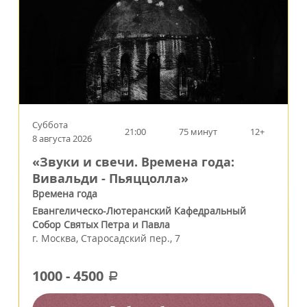
Суббота
21:00
75 минут
12+
8 августа 2026
«Звуки и свечи. Времена года:
Вивальди - Пьяццолла»
Времена года
Евангелическо-Лютеранский Кафедральный
Собор Святых Петра и Павла
г.
Москва
,
Старосадский пер., 7
1000
-
4500
a