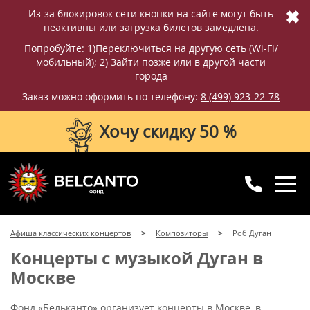
✖
Из-за блокировок сети кнопки на сайте могут быть
неактивны или загрузка билетов замедлена.
Попробуйте: 1)Переключиться на другую сеть (Wi-Fi/
мобильный); 2) Зайти позже или в другой части
города
Заказ можно оформить по телефону:
8 (499) 923-22-78
Хочу скидку 50 %
8 (499) 923-22-78
8 (800) 770-09-71
Афиша классических концертов
Композиторы
Роб Дуган
для регионов
с 10:00 до 20:00
Концерты с музыкой Дуган в
Москве
Фонд «Бельканто» организует концерты в Москве, в