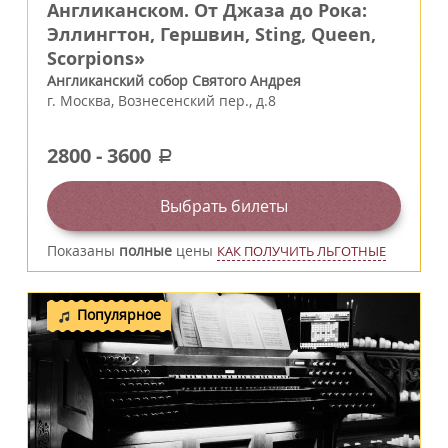
Англиканском. От Джаза до Рока:
Эллингтон, Гершвин, Sting, Queen,
Scorpions»
Англиканский собор Святого Андрея
г.
Москва
,
Вознесенский пер., д.8
2800
-
3600
a
Выбрать билеты
Показаны
полные
цены
КАК ПОЛУЧИТЬ ЛЬГОТНЫЕ
Популярное