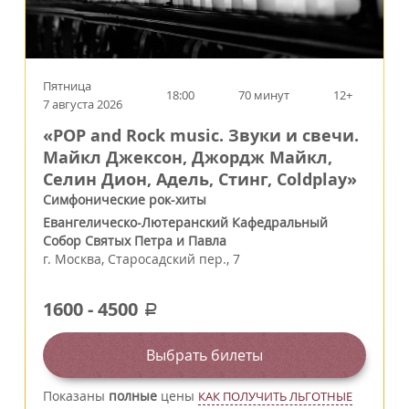
Пятница
18:00
70 минут
12+
7 августа 2026
«POP and Rock music. Звуки и свечи.
Майкл Джексон, Джордж Майкл,
Селин Дион, Адель, Стинг, Coldplay»
Симфонические рок-хиты
Евангелическо-Лютеранский Кафедральный
Собор Святых Петра и Павла
г.
Москва
,
Старосадский пер., 7
1600
-
4500
a
Выбрать билеты
Показаны
полные
цены
КАК ПОЛУЧИТЬ ЛЬГОТНЫЕ