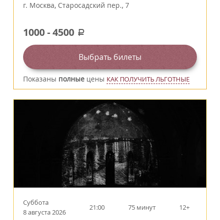
г.
Москва
,
Старосадский пер., 7
1000
-
4500
a
Выбрать билеты
Показаны
полные
цены
КАК ПОЛУЧИТЬ ЛЬГОТНЫЕ
Суббота
21:00
75 минут
12+
8 августа 2026