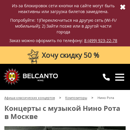
✖
Из-за блокировок сети кнопки на сайте могут быть
неактивны или загрузка билетов замедлена.
Попробуйте: 1)Переключиться на другую сеть (Wi-Fi/
мобильный); 2) Зайти позже или в другой части
города
Заказ можно оформить по телефону:
8 (499) 923-22-78
Хочу скидку 50 %
8 (499) 923-22-78
8 (800) 770-09-71
Афиша классических концертов
Композиторы
Нино Рота
для регионов
с 10:00 до 20:00
Концерты с музыкой Нино Рота
в Москве