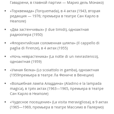
Гавадзени, в главной партии — Марио дель Монако)
«Торквемада» (Torquemada), в 4 актах (1943, вторая
редакция — 1976; премьера в театре Сан Карло в
Неаполе)
«Два застенчивых» (I due timidi), одноактная
радиоопера (1950)
«Флорентийская соломенная шляпа» (Il cappello di
paglia di Firenze), в 4 актах (1955)
«Ночь неврастеника» (La notte di un nevrastenico),
одноактная (1959)
«Умная белка» (Lo scoiattolo in gamba), одноактная
(1959премьера в театре Ла Фениче в Венеции)
«Волшебная лампа Аладдина» (Aladino e la lampada
magica), в трёх актах (1963—1965, премьера в театре
Сан Карло в Неаполе)
«Чудесное посещение» (La visita meravigliosa), в 9 актах
(1965—1969, премьера в театре Массимо в Палермо)