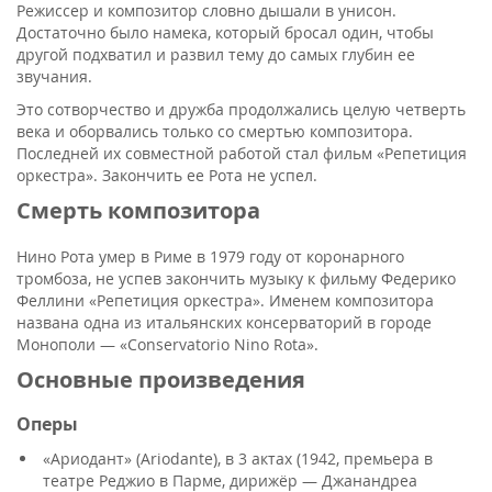
Режиссер и композитор словно дышали в унисон.
Достаточно было намека, который бросал один, чтобы
другой подхватил и развил тему до самых глубин ее
звучания.
Это сотворчество и дружба продолжались целую четверть
века и оборвались только со смертью композитора.
Последней их совместной работой стал фильм «Репетиция
оркестра». Закончить ее Рота не успел.
Смерть композитора
Нино Рота умер в Риме в 1979 году от коронарного
тромбоза, не успев закончить музыку к фильму Федерико
Феллини «Репетиция оркестра». Именем композитора
названа одна из итальянских консерваторий в городе
Монополи — «Conservatorio Nino Rota».
Основные произведения
Оперы
«Ариодант» (Ariodante), в 3 актах (1942, премьера в
театре Реджио в Парме, дирижёр — Джанандреа