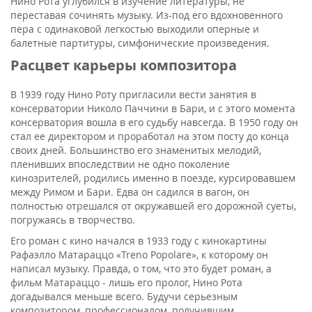
Нино Рота углубился в изучение литературы, не
переставая сочинять музыку. Из-под его вдохновенного
пера с одинаковой легкостью выходили оперные и
балетные партитуры, симфонические произведения.
Расцвет карьеры композитора
В 1939 году Нино Роту пригласили вести занятия в
консерватории Николо Паччини в Бари, и с этого момента
консерватория вошла в его судьбу навсегда. В 1950 году он
стал ее директором и проработал на этом посту до конца
своих дней. Большинство его знаменитых мелодий,
пленивших впоследствии не одно поколение
кинозрителей, родились именно в поезде, курсировавшем
между Римом и Бари. Едва он садился в вагон, он
полностью отрешался от окружавшей его дорожной суеты,
погружаясь в творчество.
Его роман с кино начался в 1933 году с кинокартины
Рафаэлло Матараццо «Treno Popolare», к которому он
написал музыку. Правда, о том, что это будет роман, а
фильм Матараццо - лишь его пролог, Нино Рота
догадывался меньше всего. Будучи серьезным
композитором, профессионалом, получившим