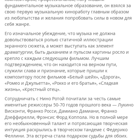
фундаментальное музыкальное образование, он взялся за
свою первую музыкальную киноработу главным образом
из любопытства и желания попробовать силы в новом для
себя жанре.
Его изначальное убеждение, что музыка не должна
довольствоваться ролью статичной иллюстрации
экранного сюжета, а может выступать как элемент
драматургии, быть дыханием и пульсом картины росло и
крепло с каждым следующим фильмом. Лучшим
подтверждением, что он находится на верном пути,
служили слава и признание, которые пришли к
композитору после фильмов «Белый шейх», «Дорога»,
«Ромео и Джульетта», «Рокко и его братья», «Сладкая
жизнь», «Крестный отец».
Сотрудничать с Нино Ротой почитали за честь самые
именитые режиссеры 50-70 годов прошлого века — Лукино
Висконти, Франко Росси, Дамиано Дамиани, Франко
Дзеффирелли, Фрэнсис Форд Коппола. Но в полной мере
его необыкновенный талант и потрясающая творческая
интуиция раскрылись в творческом тандеме с Федерико
Феллини. Эта встреча стала подарком судьбы для обоих.