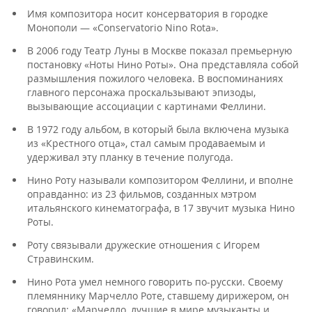
Имя композитора носит консерватория в городке
Монополи — «Conservatorio Nino Rota».
В 2006 году Театр Луны в Москве показал премьерную
постановку «Ноты Нино Роты». Она представляла собой
размышления пожилого человека. В воспоминаниях
главного персонажа проскальзывают эпизоды,
вызывающие ассоциации с картинами Феллини.
В 1972 году альбом, в который была включена музыка
из «Крестного отца», стал самым продаваемым и
удерживал эту планку в течение полугода.
Нино Роту называли композитором Феллини, и вполне
оправданно: из 23 фильмов, созданных мэтром
итальянского кинематографа, в 17 звучит музыка Нино
Роты.
Роту связывали дружеские отношения с Игорем
Стравинским.
Нино Рота умел немного говорить по-русски. Своему
племяннику Марчелло Роте, ставшему дирижером, он
говорил: «Марчелло, лучшие в мире музыканты и