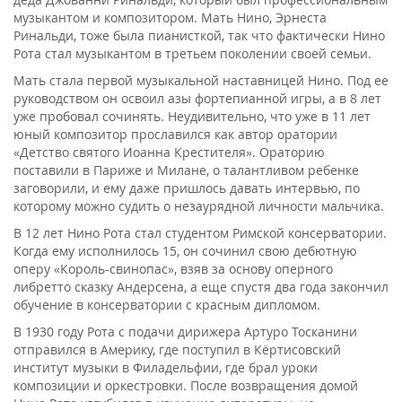
музыкантом и композитором. Мать Нино, Эрнеста
Ринальди, тоже была пианисткой, так что фактически Нино
Рота стал музыкантом в третьем поколении своей семьи.
Мать стала первой музыкальной наставницей Нино. Под ее
руководством он освоил азы фортепианной игры, а в 8 лет
уже пробовал сочинять. Неудивительно, что уже в 11 лет
юный композитор прославился как автор оратории
«Детство святого Иоанна Крестителя». Ораторию
поставили в Париже и Милане, о талантливом ребенке
заговорили, и ему даже пришлось давать интервью, по
которому можно судить о незаурядной личности мальчика.
В 12 лет Нино Рота стал студентом Римской консерватории.
Когда ему исполнилось 15, он сочинил свою дебютную
оперу «Король-свинопас», взяв за основу оперного
либретто сказку Андерсена, а еще спустя два года закончил
обучение в консерватории с красным дипломом.
В 1930 году Рота с подачи дирижера Артуро Тосканини
отправился в Америку, где поступил в Кёртисовский
институт музыки в Филадельфии, где брал уроки
композиции и оркестровки. После возвращения домой