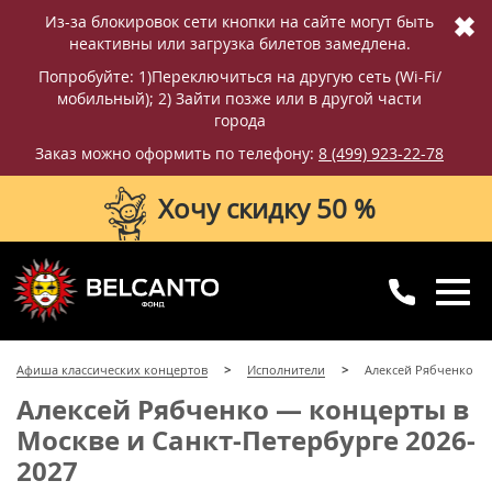
✖
Из-за блокировок сети кнопки на сайте могут быть
неактивны или загрузка билетов замедлена.
Попробуйте: 1)Переключиться на другую сеть (Wi-Fi/
мобильный); 2) Зайти позже или в другой части
города
Заказ можно оформить по телефону:
8 (499) 923-22-78
Хочу скидку 50 %
8 (499) 923-22-78
8 (800) 770-09-71
Афиша классических концертов
Исполнители
Алексей Рябченко
для регионов
с 10:00 до 20:00
Алексей Рябченко — концерты в
Москве и Санкт-Петербурге 2026-
2027