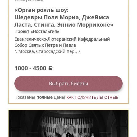
«Орган рояль шоу:
Шедевры Поля Мориа, Джеймса
Ласта, Стинга, Эннио Морриконе»
Проект «Ностальгия»
Евангелическо-Лютеранский Кафедральный
Собор Святых Петра и Павла
г.
Москва
,
Старосадский пер., 7
1000
-
4500
a
Выбрать билеты
Показаны
полные
цены
КАК ПОЛУЧИТЬ ЛЬГОТНЫЕ