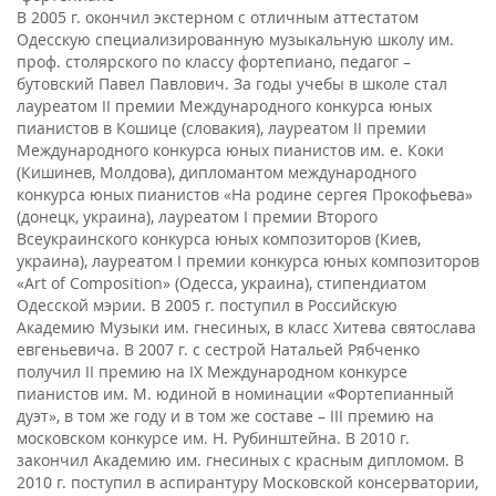
В 2005 г. окончил экстерном с отличным аттестатом
Одесскую специализированную музыкальную школу им.
проф. столярского по классу фортепиано, педагог –
бутовский Павел Павлович. За годы учебы в школе стал
лауреатом II премии Международного конкурса юных
пианистов в Кошице (словакия), лауреатом II премии
Международного конкурса юных пианистов им. е. Коки
(Кишинев, Молдова), дипломантом международного
конкурса юных пианистов «На родине сергея Прокофьева»
(донецк, украина), лауреатом I премии Второго
Всеукраинского конкурса юных композиторов (Киев,
украина), лауреатом I премии конкурса юных композиторов
«Art of Composition» (Одесса, украина), стипендиатом
Одесской мэрии. В 2005 г. поступил в Российскую
Академию Музыки им. гнесиных, в класс Хитева святослава
евгеньевича. В 2007 г. с сестрой Натальей Рябченко
получил II премию на IX Международном конкурсе
пианистов им. М. юдиной в номинации «Фортепианный
дуэт», в том же году и в том же составе – III премию на
московском конкурсе им. Н. Рубинштейна. В 2010 г.
закончил Академию им. гнесиных с красным дипломом. В
2010 г. поступил в аспирантуру Московской консерватории,