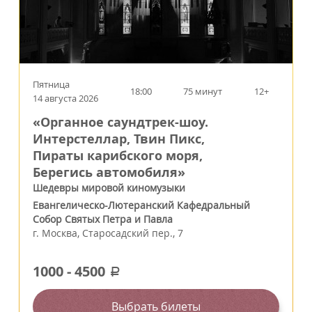
Пятница
18:00
75 минут
12+
14 августа 2026
«Органное саундтрек-шоу.
Интерстеллар, Твин Пикс,
Пираты карибского моря,
Берегись автомобиля»
Шедевры мировой киномузыки
Евангелическо-Лютеранский Кафедральный
Собор Святых Петра и Павла
г.
Москва
,
Старосадский пер., 7
1000
-
4500
a
Выбрать билеты