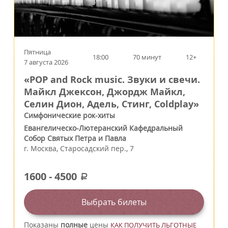
Пятница
18:00
70 минут
12+
7 августа 2026
«POP and Rock music. Звуки и свечи.
Майкл Джексон, Джордж Майкл,
Селин Дион, Адель, Стинг, Coldplay»
Симфонические рок-хиты
Евангелическо-Лютеранский Кафедральный
Собор Святых Петра и Павла
г.
Москва
,
Старосадский пер., 7
1600
-
4500
a
Выбрать билеты
Показаны
полные
цены
КАК ПОЛУЧИТЬ ЛЬГОТНЫЕ