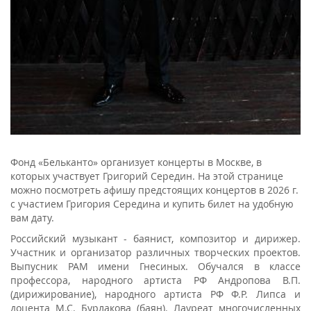
Фонд «Бельканто» организует концерты в Москве, в
которых участвует Григорий Середин. На этой странице
можно посмотреть афишу предстоящих концертов в 2026 г.
с участием Григория Середина и купить билет на удобную
вам дату.
Российский музыкант - баянист, композитор и дирижер.
Участник и организатор различных творческих проектов.
Выпусник РАМ имени Гнесиных. Обучался в классе
профессора, народного артиста РФ Андропова В.П.
(дирижирование), народного артиста РФ Ф.Р. Липса и
доцента М.С. Бурлакова (баян). Лауреат многочисленных