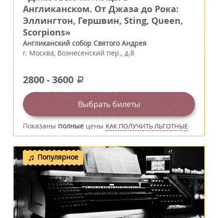
Англиканском. От Джаза до Рока:
Эллингтон, Гершвин, Sting, Queen,
Scorpions»
Англиканский собор Святого Андрея
г.
Москва
,
Вознесенский пер., д.8
2800
-
3600
a
Выбрать билеты
Показаны
полные
цены
КАК ПОЛУЧИТЬ ЛЬГОТНЫЕ
Популярное