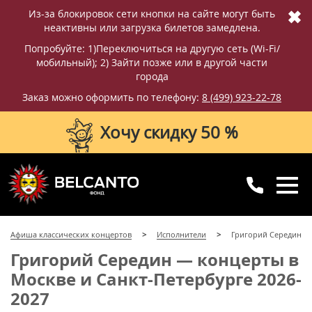
✖
Из-за блокировок сети кнопки на сайте могут быть
неактивны или загрузка билетов замедлена.
Попробуйте: 1)Переключиться на другую сеть (Wi-Fi/
мобильный); 2) Зайти позже или в другой части
города
Заказ можно оформить по телефону:
8 (499) 923-22-78
Хочу скидку 50 %
8 (499) 923-22-78
8 (800) 770-09-71
Афиша классических концертов
Исполнители
Григорий Середин
для регионов
с 10:00 до 20:00
Григорий Середин — концерты в
Москве и Санкт-Петербурге 2026-
2027