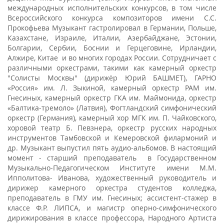
международных исполнительских конкурсов, в том числе
Всероссийского конкурса композиторов имени С.С.
Прокофьева Музыкант гастролировал в Германии, Польше,
Казахстане, Израиле, Италии, Азербайджане, Эстонии,
Болгарии, Сербии, Боснии и Герцеговине, Ирландии,
Алжире, Китае и во многих городах России. Сотрудничает с
различными оркестрами, такими как камерный оркестр
"Солисты Москвы" (дирижёр Юрий БАШМЕТ), ГАРНО
«Россия» им. Л. Зыкиной, камерный оркестр РАМ им.
Гнесиных, камерный оркестр ГКА им. Маймонида, оркестр
«Балтика-тремоло» (Латвия), Фогтландский симфонический
оркестр (Германия), камерный хор МГК им. П. Чайковского,
хоровой театр Б. Певзнера, оркестр русских народных
инструментов Тамбовской и Кемеровской филармоний и
др. Музыкант выпустил пять аудио-альбомов. В настоящий
момент - старший преподаватель в Государственном
Музыкально-Педагогическом Институте имени М.М.
Ипполитова- Иванова, художественный руководитель и
дирижер камерного оркестра студентов колледжа,
преподаватель в ГМУ им. Гнесиных; ассистент-стажер в
классе Ф.Р. ЛИПСА, и магистр оперно-симфонического
дирижирования в классе профессора, Народного Артиста