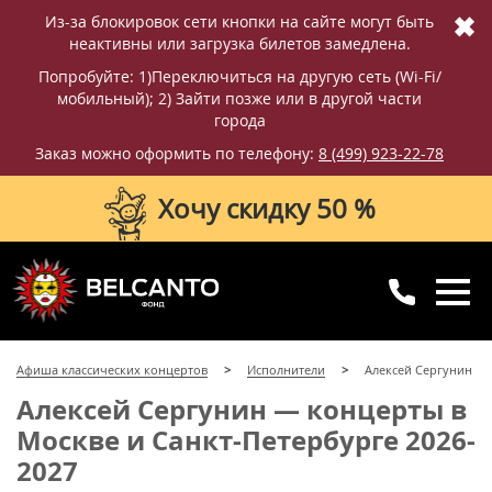
✖
Из-за блокировок сети кнопки на сайте могут быть
неактивны или загрузка билетов замедлена.
Попробуйте: 1)Переключиться на другую сеть (Wi-Fi/
мобильный); 2) Зайти позже или в другой части
города
Заказ можно оформить по телефону:
8 (499) 923-22-78
Хочу скидку 50 %
8 (499) 923-22-78
8 (800) 770-09-71
Афиша классических концертов
Исполнители
Алексей Сергунин
для регионов
с 10:00 до 20:00
Алексей Сергунин — концерты в
Москве и Санкт-Петербурге 2026-
2027