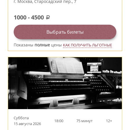
г.
Москва
,
Старосадский пер., 7
1000
-
4500
a
Выбрать билеты
Показаны
полные
цены
КАК ПОЛУЧИТЬ ЛЬГОТНЫЕ
Суббота
18:00
75 минут
12+
15 августа 2026