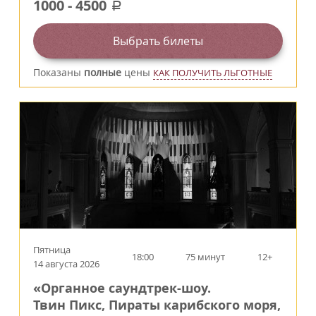
1000
-
4500
a
Выбрать билеты
Показаны
полные
цены
КАК ПОЛУЧИТЬ ЛЬГОТНЫЕ
Пятница
18:00
75 минут
12+
14 августа 2026
«Органное саундтрек-шоу.
Твин Пикс, Пираты карибского моря,