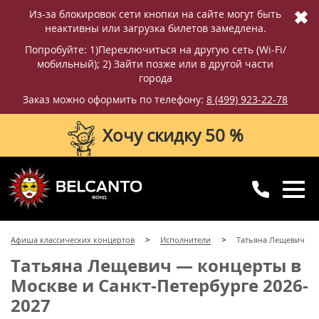
✖
Из-за блокировок сети кнопки на сайте могут быть
неактивны или загрузка билетов замедлена.
Попробуйте: 1)Переключиться на другую сеть (Wi-Fi/
мобильный); 2) Зайти позже или в другой части
города
Заказ можно оформить по телефону:
8 (499) 923-22-78
Хочу скидку 50 %
8 (499) 923-22-78
8 (800) 770-09-71
Афиша классических концертов
Исполнители
Татьяна Лещевич
для регионов
с 10:00 до 20:00
Татьяна Лещевич — концерты в
Москве и Санкт-Петербурге 2026-
2027