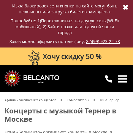
✖
Из-за блокировок сети кнопки на сайте могут быть
неактивны или загрузка билетов замедлена.
Попробуйте: 1)Переключиться на другую сеть (Wi-Fi/
мобильный); 2) Зайти позже или в другой части
города
Заказ можно оформить по телефону:
8 (499) 923-22-78
Хочу скидку 50 %
8 (499) 923-22-78
8 (800) 770-09-71
Афиша классических концертов
Композиторы
Тина Тернер
для регионов
с 10:00 до 20:00
Концерты с музыкой Тернер в
Москве
Фонд «Бельканто» организует концерты в Москве, в