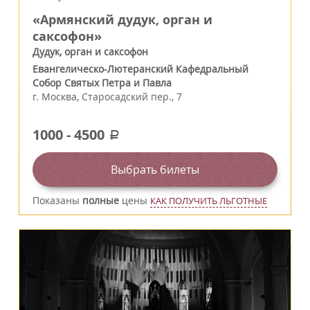
«Армянский дудук, орган и
саксофон»
Дудук, орган и саксофон
Евангелическо-Лютеранский Кафедральный
Собор Святых Петра и Павла
г.
Москва
,
Старосадский пер., 7
1000
-
4500
a
Выбрать билеты
Показаны
полные
цены
КАК ПОЛУЧИТЬ ЛЬГОТНЫЕ