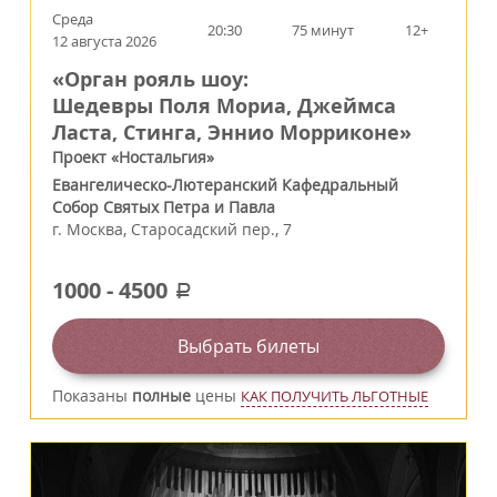
Среда
20:30
75 минут
12+
12 августа 2026
«Орган рояль шоу:
Шедевры Поля Мориа, Джеймса
Ласта, Стинга, Эннио Морриконе»
Проект «Ностальгия»
Евангелическо-Лютеранский Кафедральный
Собор Святых Петра и Павла
г.
Москва
,
Старосадский пер., 7
1000
-
4500
a
Выбрать билеты
Показаны
полные
цены
КАК ПОЛУЧИТЬ ЛЬГОТНЫЕ