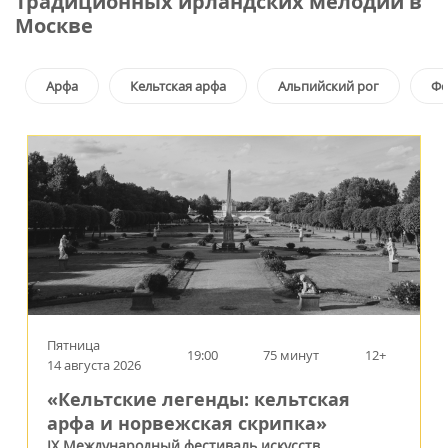
Традиционных ирландских мелодий в
Москве
Арфа
Кельтская арфа
Альпийский рог
Фо
Пятница
19:00
75 минут
12+
14 августа 2026
«Кельтские легенды: кельтская
арфа и норвежская скрипка»
IX Международный фестиваль искусств