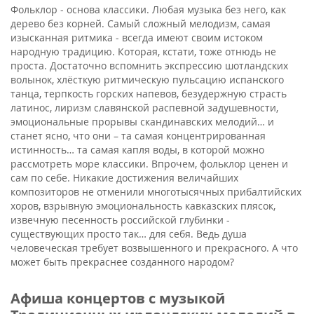
Фольклор - основа классики. Любая музыка без него, как
дерево без корней. Самый сложный мелодизм, самая
изысканная ритмика - всегда имеют своим истоком
народную традицию. Которая, кстати, тоже отнюдь не
проста. Достаточно вспомнить экспрессию шотландских
волынок, хлёсткую ритмическую пульсацию испанского
танца, терпкость горских напевов, безудержную страсть
латинос, лиризм славянской распевной задушевности,
эмоциональные прорывы скандинавских мелодий… и
станет ясно, что они – та самая концентрированная
истинность… та самая капля воды, в которой можно
рассмотреть море классики. Впрочем, фольклор ценен и
сам по себе. Никакие достижения величайших
композиторов не отменили многотысячных прибалтийских
хоров, взрывную эмоциональность кавказских плясок,
извечную песенность российской глубинки -
существующих просто так… для себя. Ведь душа
человеческая требует возвышенного и прекрасного. А что
может быть прекраснее созданного народом?
Афиша концертов с музыкой