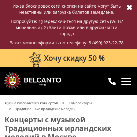
✖
Из-за блокировок сети кнопки на сайте могут быть
неактивны или загрузка билетов замедлена.
Попробуйте: 1)Переключиться на другую сеть (Wi-Fi/
мобильный); 2) Зайти позже или в другой части
города
Заказ можно оформить по телефону:
8 (499) 923-22-78
Хочу скидку 50 %
8 (499) 923-22-78
8 (800) 770-09-71
Афиша классических концертов
Композиторы
для регионов
с 10:00 до 20:00
Традиционные ирландские мелодии
Концерты с музыкой
Традиционных ирландских
мелодий в Москве