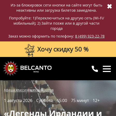
✖
Из-за блокировок сети кнопки на сайте могут быть
неактивны или загрузка билетов замедлена.
Попробуйте: 1)Переключиться на другую сеть (Wi-Fi/
мобильный); 2) Зайти позже или в другой части
города
Заказ можно оформить по телефону:
8 (499) 923-22-78
Хочу скидку 50 %
8 (499) 923-22-78
8 (800) 770-09-71
Купить билет
Фотографии
Отзывы
Афиша классических концертов
для регионов
с 10:00 до 20:00
1 августа 2026
Суббота
15:00
75 минут
12+
Вопросы и ответы
Схема зала
«Легенды Ирландии и