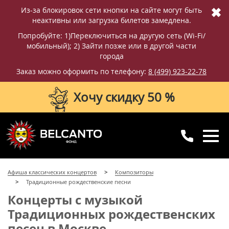
✖
Из-за блокировок сети кнопки на сайте могут быть
неактивны или загрузка билетов замедлена.
Попробуйте: 1)Переключиться на другую сеть (Wi-Fi/
мобильный); 2) Зайти позже или в другой части
города
Заказ можно оформить по телефону:
8 (499) 923-22-78
Хочу скидку 50 %
8 (499) 923-22-78
8 (800) 770-09-71
Афиша классических концертов
Композиторы
для регионов
с 10:00 до 20:00
Традиционные рождественские песни
Концерты с музыкой
Традиционных рождественских
песен в Москве