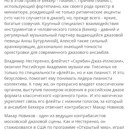
Но в этом проекте Беккер - пианист. Причём пианист,
использующий фортепиано, как своего рода оркестр в
миниатюре, рождающий не только ритмические акценты
(что часто случается в джазе!), но, прежде всего - яркие,
богатые созвучия. Крупный специалист взаимодействия
инструментов и человеческого голоса (Беккер - давний и
регулярный музыкальный партнёр выдающейся джазовой
певицы Анны Бутурлиной), Алексей также сильный
аранжировщик, досконально знающий тонкости
оркестровки для современного джазового ансамбля.
Владимир Нестеренко, флейтист «Скрябин-Джаз-Иллюзии»,
окончил Российскую Академию музыки им. Гнесиных не
только по специальности «флейта», но и как пианист. И это,
безусловно, помогает ему понимать лидера-пианиста
коллектива. К тому же, он прекрасно владеет классическим
органом, выступив пионером освоения в российском джазе
формата классического «органного трио». И это магически
укрепляет связь его флейты с нижним голосом, за который
в ансамбле Беккера отвечает контрабасист Макар Новиков.
Макар Новиков - один из ведущих контрабасистов
московской джазовой сцены. Как и Нестеренко, он
стажировался в США по программе «Открытый мир», играл