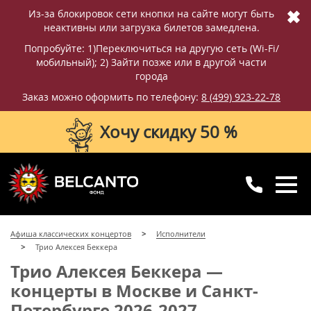
✖
Из-за блокировок сети кнопки на сайте могут быть
неактивны или загрузка билетов замедлена.
Попробуйте: 1)Переключиться на другую сеть (Wi-Fi/
мобильный); 2) Зайти позже или в другой части
города
Заказ можно оформить по телефону:
8 (499) 923-22-78
Хочу скидку 50 %
8 (499) 923-22-78
8 (800) 770-09-71
Афиша классических концертов
Исполнители
для регионов
с 10:00 до 20:00
Трио Алексея Беккера
Трио Алексея Беккера —
концерты в Москве и Санкт-
Петербурге 2026-2027