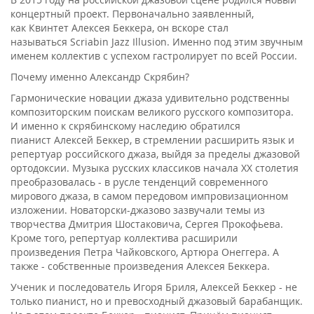
концертный проект. Первоначально заявленный,
как Квинтет Алексея Беккера, он вскоре стал
называться Scriabin Jazz Illusion. Именно под этим звучным
именем коллектив с успехом гастролирует по всей России.
Почему именно Александр Скрябин?
Гармонические новации джаза удивительно родственны
композиторским поискам великого русского композитора.
И именно к скрябинскому наследию обратился
пианист Алексей Беккер, в стремлении расширить язык и
репертуар российского джаза, выйдя за пределы джазовой
ортодоксии. Музыка русских классиков начала XX столетия
преобразовалась - в русле тенденций современного
мирового джаза, в самом передовом импровизационном
изложении. Новаторски-джазово зазвучали темы из
творчества Дмитрия Шостаковича, Сергея Прокофьева.
Кроме того, репертуар коллектива расширили
произведения Петра Чайковского, Артюра Онеггера. А
также - собственные произведения Алексея Беккера.
Ученик и последователь Игоря Бриля, Алексей Беккер - не
только пианист, но и превосходный джазовый барабанщик.