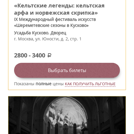
«Кельтские легенды: кельтская
арфа и норвежская скрипка»
IX Международный фестиваль искусств
«Шереметевские сезоны в Кусково»
Усадьба Кусково. Дворец
г.
Москва
,
ул. Юности, д. 2, стр. 1
2800
-
3400
a
Выбрать билеты
Показаны
полные
цены
КАК ПОЛУЧИТЬ ЛЬГОТНЫЕ