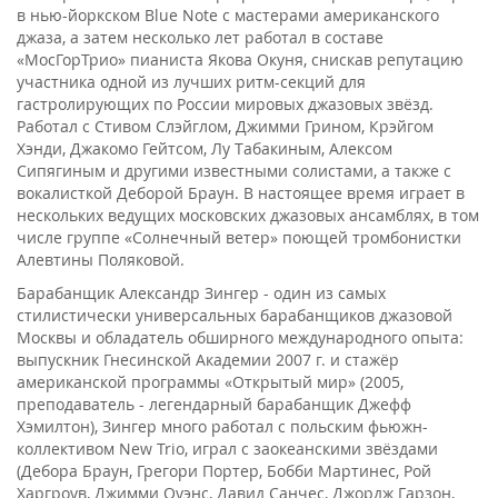
в нью-йоркском Blue Note с мастерами американского
джаза, а затем несколько лет работал в составе
«МосГорТрио» пианиста Якова Окуня, снискав репутацию
участника одной из лучших ритм-секций для
гастролирующих по России мировых джазовых звёзд.
Работал с Стивом Слэйглом, Джимми Грином, Крэйгом
Хэнди, Джакомо Гейтсом, Лу Табакиным, Алексом
Сипягиным и другими известными солистами, а также с
вокалисткой Деборой Браун. В настоящее время играет в
нескольких ведущих московских джазовых ансамблях, в том
числе группе «Солнечный ветер» поющей тромбонистки
Алевтины Поляковой.
Барабанщик Александр Зингер - один из самых
стилистически универсальных барабанщиков джазовой
Москвы и обладатель обширного международного опыта:
выпускник Гнесинской Академии 2007 г. и стажёр
американской программы «Открытый мир» (2005,
преподаватель - легендарный барабанщик Джефф
Хэмилтон), Зингер много работал с польским фьюжн-
коллективом New Trio, играл с заокеанскими звёздами
(Дебора Браун, Грегори Портер, Бобби Мартинес, Рой
Харгроув, Джимми Оуэнс, Давид Санчес, Джордж Гарзон,