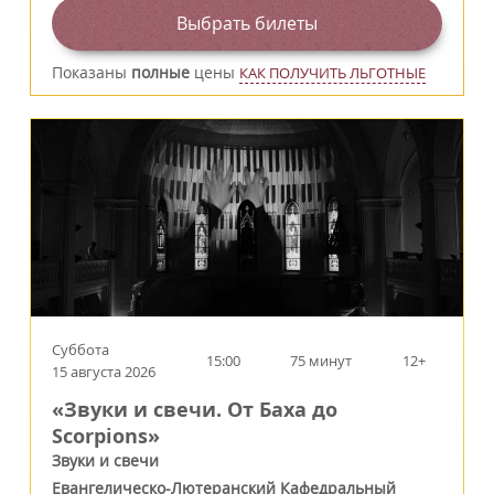
Выбрать билеты
Показаны
полные
цены
КАК ПОЛУЧИТЬ ЛЬГОТНЫЕ
Суббота
15:00
75 минут
12+
15 августа 2026
«Звуки и свечи. От Баха до
Scorpions»
Звуки и свечи
Евангелическо-Лютеранский Кафедральный