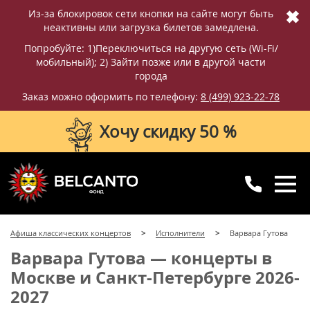
✖
Из-за блокировок сети кнопки на сайте могут быть
неактивны или загрузка билетов замедлена.
Попробуйте: 1)Переключиться на другую сеть (Wi-Fi/
мобильный); 2) Зайти позже или в другой части
города
Заказ можно оформить по телефону:
8 (499) 923-22-78
Хочу скидку 50 %
8 (499) 923-22-78
8 (800) 770-09-71
Афиша классических концертов
Исполнители
Варвара Гутова
для регионов
с 10:00 до 20:00
Варвара Гутова — концерты в
Москве и Санкт-Петербурге 2026-
2027