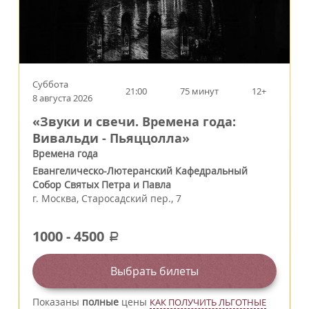
Суббота
21:00
75 минут
12+
8 августа 2026
«Звуки и свечи. Времена года:
Вивальди - Пьяццолла»
Времена года
Евангелическо-Лютеранский Кафедральный
Собор Святых Петра и Павла
г.
Москва
,
Старосадский пер., 7
1000
-
4500
a
Выбрать билеты
Показаны
полные
цены
КАК ПОЛУЧИТЬ ЛЬГОТНЫЕ