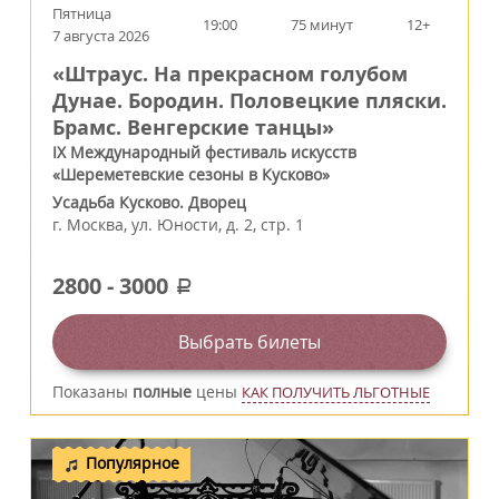
Пятница
19:00
75 минут
12+
7 августа 2026
«Штраус. На прекрасном голубом
Дунае. Бородин. Половецкие пляски.
Брамс. Венгерские танцы»
IX Международный фестиваль искусств
«Шереметевские сезоны в Кусково»
Усадьба Кусково. Дворец
г.
Москва
,
ул. Юности, д. 2, стр. 1
2800
-
3000
a
Выбрать билеты
Показаны
полные
цены
КАК ПОЛУЧИТЬ ЛЬГОТНЫЕ
Популярное