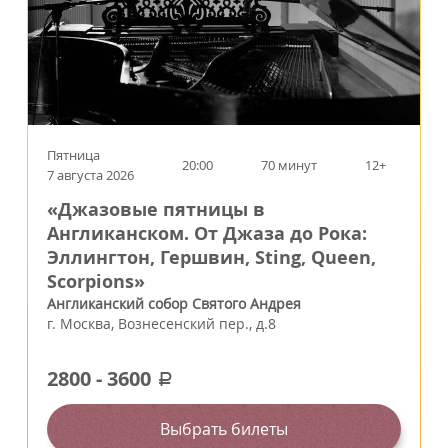
Пятница
20:00
70 минут
12+
7 августа 2026
«Джазовые пятницы в
Англиканском. От Джаза до Рока:
Эллингтон, Гершвин, Sting, Queen,
Scorpions»
Англиканский собор Святого Андрея
г.
Москва
,
Вознесенский пер., д.8
2800
-
3600
a
Выбрать билеты