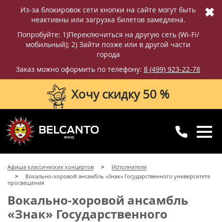
✖
Из-за блокировок сети кнопки на сайте могут быть
неактивны или загрузка билетов замедлена.
Попробуйте: 1)Переключиться на другую сеть (Wi-Fi/
мобильный); 2) Зайти позже или в другой части
города
Заказ можно оформить по телефону:
8 (499) 923-22-78
Хочу скидку 50 %
8 (499) 923-22-78
8 (800) 770-09-71
Афиша классических концертов
Исполнители
для регионов
с 10:00 до 20:00
Вокально-хоровой ансамбль «Знак» Государственного университета
просвещения
Вокально-хоровой ансамбль
«Знак» Государственного