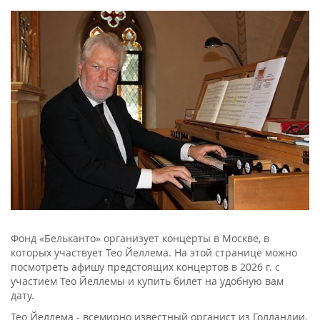
Фонд «Бельканто» организует концерты в Москве, в
которых участвует Тео Йеллема. На этой странице можно
посмотреть афишу предстоящих концертов в 2026 г. с
участием Тео Йеллемы и купить билет на удобную вам
дату.
Тео Йеллема - всемирно известный органист из Голландии.