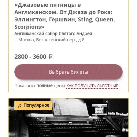
«Джазовые пятницы в
Англиканском. От Джаза до Рока:
Эллингтон, Гершвин, Sting, Queen,
Scorpions»
Англиканский собор Святого Андрея
г.
Москва
,
Вознесенский пер., д.8
2800
-
3600
a
Выбрать билеты
Показаны
полные
цены
КАК ПОЛУЧИТЬ ЛЬГОТНЫЕ
Популярное