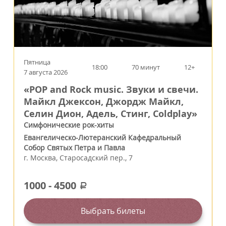
Пятница
18:00
70 минут
12+
7 августа 2026
«POP and Rock music. Звуки и свечи.
Майкл Джексон, Джордж Майкл,
Селин Дион, Адель, Стинг, Coldplay»
Симфонические рок-хиты
Евангелическо-Лютеранский Кафедральный
Собор Святых Петра и Павла
г.
Москва
,
Старосадский пер., 7
1000
-
4500
a
Выбрать билеты