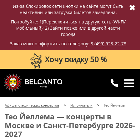
✖
Из-за блокировок сети кнопки на сайте могут быть
неактивны или загрузка билетов замедлена.
Попробуйте: 1)Переключиться на другую сеть (Wi-Fi/
мобильный); 2) Зайти позже или в другой части
города
Заказ можно оформить по телефону:
8 (499) 923-22-78
Хочу скидку 50 %
8 (499) 923-22-78
8 (800) 770-09-71
Афиша классических концертов
Исполнители
Тео Йеллема
для регионов
с 10:00 до 20:00
Тео Йеллема — концерты в
Москве и Санкт-Петербурге 2026-
2027