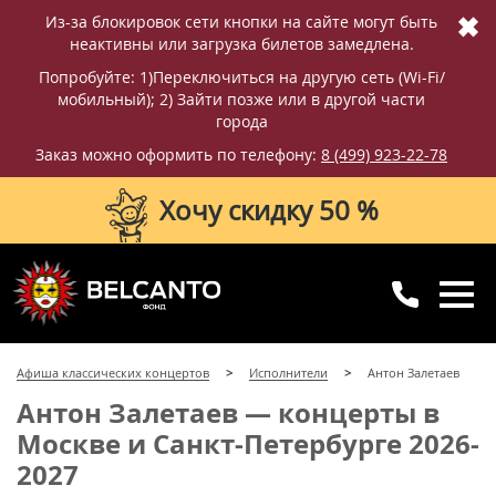
✖
Из-за блокировок сети кнопки на сайте могут быть
неактивны или загрузка билетов замедлена.
Попробуйте: 1)Переключиться на другую сеть (Wi-Fi/
мобильный); 2) Зайти позже или в другой части
города
Заказ можно оформить по телефону:
8 (499) 923-22-78
Хочу скидку 50 %
8 (499) 923-22-78
8 (800) 770-09-71
Афиша классических концертов
Исполнители
Антон Залетаев
для регионов
с 10:00 до 20:00
Антон Залетаев — концерты в
Москве и Санкт-Петербурге 2026-
2027