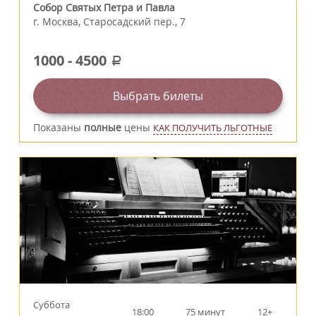
Собор Святых Петра и Павла
г.
Москва
,
Старосадский пер., 7
1000
-
4500
a
Выбрать билеты
Показаны
полные
цены
КАК ПОЛУЧИТЬ ЛЬГОТНЫЕ
Суббота
18:00
75 минут
12+