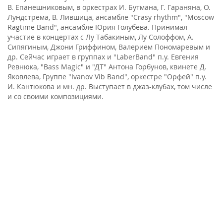
В. Епанешниковым, в оркестрах И. Бутмана, Г. Гараняна, О.
Лундстрема, В. Лившица, ансамбле "Crasy rhythm", "Moscow
Ragtime Band", ансамбле Юрия Голубева. Принимал
участие в концертах с Лу Табакиным, Лу Солоффом, А.
Сипягиным, Джони Гриффином, Валерием Пономаревым и
др. Сейчас играет в группах и "LaberBand" п.у. Евгения
Ревнюка, "Bass Magic" и "ДТ" Антона Горбунов, квинете Д.
Яковлева, Группе "Ivanov Vib Band", оркестре "Орфей" п.у.
И. Кантюкова и мн. др. Выступает в джаз-клубах, том числе
и со своими композициями.