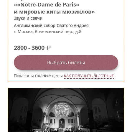
««Notre‑Dame de Paris»
и мировые хиты мюзиклов»
Звуки и свечи
Англиканский собор Святого Андрея
г.
Москва
,
Вознесенский пер., д.8
2800
-
3600
a
Выбрать билеты
Показаны
полные
цены
КАК ПОЛУЧИТЬ ЛЬГОТНЫЕ