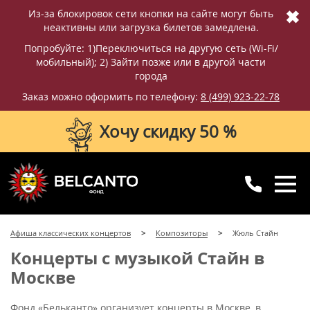
✖
Из-за блокировок сети кнопки на сайте могут быть
неактивны или загрузка билетов замедлена.
Попробуйте: 1)Переключиться на другую сеть (Wi-Fi/
мобильный); 2) Зайти позже или в другой части
города
Заказ можно оформить по телефону:
8 (499) 923-22-78
Хочу скидку 50 %
8 (499) 923-22-78
8 (800) 770-09-71
Афиша классических концертов
Композиторы
Жюль Стайн
для регионов
с 10:00 до 20:00
Концерты с музыкой Стайн в
Москве
Фонд «Бельканто» организует концерты в Москве, в