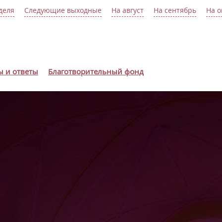
деля
Следующие выходные
На август
На сентябрь
На о
ы и ответы
Благотворительный фонд