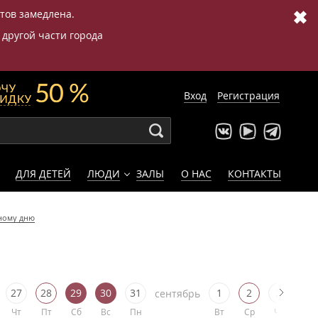
✖
етов замедлена.
 другой части города
Вход
Регистрация
ДЛЯ ДЕТЕЙ
ЛЮДИ
ЗАЛЫ
О НАС
КОНТАКТЫ
иному дню
27
28
29
30
31
1
2
3
4
сентябрь
Чт
Пт
Сб
Вс
Пн
Вт
Ср
Чт
Пт