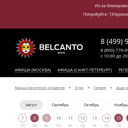
Из-за блокирово
Попробуйте: 1)Переклю
8 (499) 
8 (800) 770-0
с 10:00 до 2
АФИША (МОСКВА)
АФИША (САНКТ-ПЕТЕРБУРГ)
РЕПЕ
Афиша классических концертов
О нас
Галерея
Дудук 
Август
Сентябрь
Октябрь
Ноябрь
7
8
9
10
11
12
13
14
15
Пт
Сб
Вс
Пн
Вт
Ср
Чт
Пт
Сб