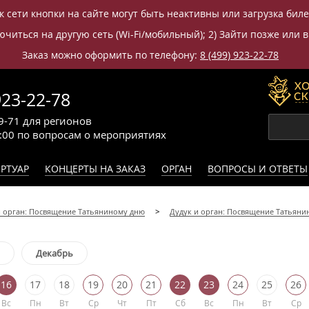
к сети кнопки на сайте могут быть неактивны или загрузка бил
читься на другую сеть (Wi-Fi/мобильный); 2) Зайти позже или в
Заказ можно оформить по телефону:
8 (499) 923-22-78
923-22-78
9-71
для регионов
0:00
по вопросам
о мероприятиях
РТУАР
КОНЦЕРТЫ НА ЗАКАЗ
ОРГАН
ВОПРОСЫ И ОТВЕТЫ
и орган: Посвящение Татьяниному дню
Дудук и орган: Посвящение Татьян
Декабрь
16
17
18
19
20
21
22
23
24
25
26
Вс
Пн
Вт
Ср
Чт
Пт
Сб
Вс
Пн
Вт
Ср