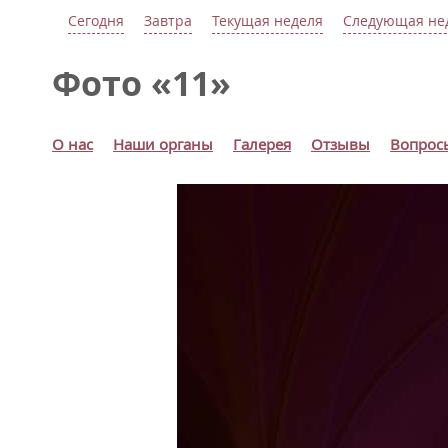
Сегодня
Завтра
Текущая неделя
Следующая не
Фото «11»
О нас
Наши органы
Галерея
Отзывы
Вопрос