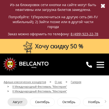
✖
Из-за блокировок сети кнопки на сайте могут быть
неактивны или загрузка билетов замедлена.
Попробуйте: 1)Переключиться на другую сеть (Wi-Fi/
мобильный); 2) Зайти позже или в другой части
города
Заказ можно оформить по телефону:
8 (499) 923-22-78
Хочу скидку 50 %
8 (499) 923-22-78
8 (800) 770-09-71
Афиша классических концертов
О нас
Галерея
для регионов
с 10:00 до 20:00
II Международный Фестиваль "Мистерия"
II Международный Фестиваль "Мистерия"
Август
Сентябрь
Октябрь
Ноябрь