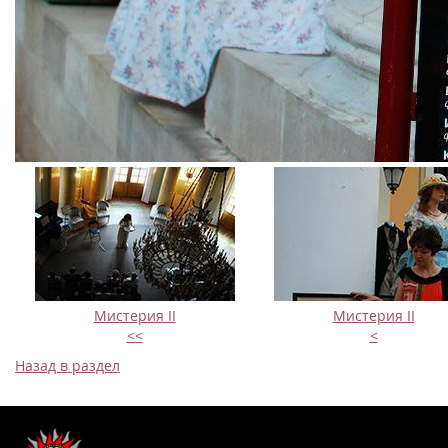
Мистерия II
Мистерия II
<<
<
Назад в раздел