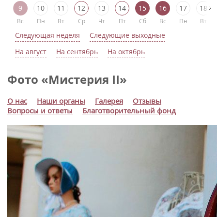
9
10
11
12
13
14
15
16
17
18
Вс
Пн
Вт
Ср
Чт
Пт
Сб
Вс
Пн
Вт
Следующая неделя
Следующие выходные
На август
На сентябрь
На октябрь
Фото «Мистерия II»
О нас
Наши органы
Галерея
Отзывы
Вопросы и ответы
Благотворительный фонд