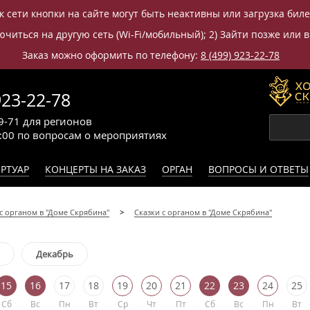
к сети кнопки на сайте могут быть неактивны или загрузка бил
читься на другую сеть (Wi-Fi/мобильный); 2) Зайти позже или в
Заказ можно оформить по телефону:
8 (499) 923-22-78
923-22-78
9-71
для регионов
0:00
по вопросам
о мероприятиях
РТУАР
КОНЦЕРТЫ НА ЗАКАЗ
ОРГАН
ВОПРОСЫ И ОТВЕТЫ
с органом в "Доме Скрябина"
Сказки с органом в "Доме Скрябина"
Декабрь
15
16
17
18
19
20
21
22
23
24
25
Сб
Вс
Пн
Вт
Ср
Чт
Пт
Сб
Вс
Пн
Вт