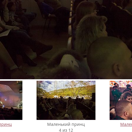
принц
Маленький принц
Мале
4 из 12