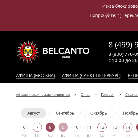
Из-за блокирово
Попробуйте: 1)Переклю
8 (499) 
8 (800) 770-0
с 10:00 до 2
АФИША (МОСКВА)
АФИША (САНКТ-ПЕТЕРБУРГ)
РЕПЕ
Афиша классических концертов
О нас
Галерея
Сказки 
Август
Сентябрь
Октябрь
Ноябрь
6
7
8
9
10
11
12
13
14
Чт
Пт
Сб
Вс
Пн
Вт
Ср
Чт
Пт