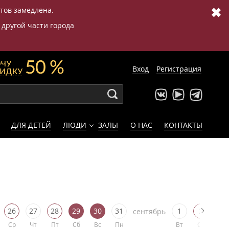
✖
етов замедлена.
 другой части города
Вход
Регистрация
ДЛЯ ДЕТЕЙ
ЛЮДИ
ЗАЛЫ
О НАС
КОНТАКТЫ
26
27
28
29
30
31
1
2
3
сентябрь
Ср
Чт
Пт
Сб
Вс
Пн
Вт
Ср
Чт