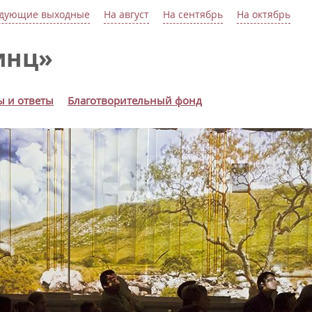
дующие выходные
На август
На сентябрь
На октябрь
инц»
ы и ответы
Благотворительный фонд