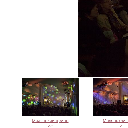
Маленький принц
Маленький 
<<
<