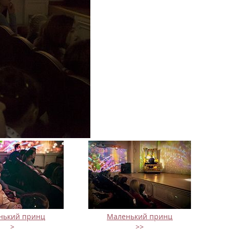
нький принц
Маленький принц
>
>>