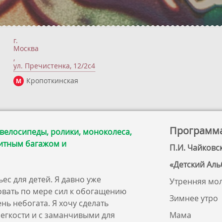
г.
Москва
,
ул. Пречистенка, 12/2c4
Кропоткинская
М
Программ
 велосипеды, ролики, моноколеса,
ритным багажом и
П.И. Чайковск
«Детский Аль
ес для детей. Я давно уже
Утренняя мо
овать по мере сил к обогащению
Зимнее утро
нь небогата. Я хочу сделать
егкости и с заманчивыми для
Мама