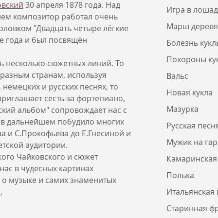
овский
30 апреля 1878 года. Над
Игра в лоша
ем композитор работал очень
Марш деревя
головком "Двадцать четыре лёгкие
же года и был посвящён
Болезнь кукл
Похороны ку
ь несколько сюжетных линий. То
 разным странам, используя
Вальс
 немецких и русских песнях, то
Новая кукла
приглашает сесть за фортепиано,
Мазурка
тский альбом" сопровождает нас с
е в дальнейшем побудило многих
Русская песн
а и С.Прокофьева до Е.Гнесиной и
Мужик на гар
етской аудитории.
кого Чайковского и сюжет
Камаринская
нас в чудесных картинах
Полька
 о музыке и самих знаменитых
о
.
Итальянская 
Старинная фр