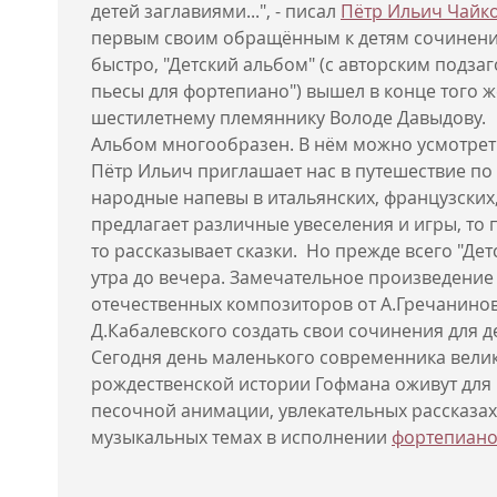
детей заглавиями...", - писал
Пётр Ильич Чайк
первым своим обращённым к детям сочинени
быстро, "Детский альбом" (с авторским подза
пьесы для фортепиано") вышел в конце того 
шестилетнему племяннику Володе Давыдову.
Альбом многообразен. В нём можно усмотрет
Пётр Ильич приглашает нас в путешествие по
народные напевы в итальянских, французских,
предлагает различные увеселения и игры, то 
то рассказывает сказки. Но прежде всего "Де
утра до вечера. Замечательное произведени
отечественных композиторов от А.Гречанинов
Д.Кабалевского создать свои сочинения для д
Сегодня день маленького современника вели
рождественской истории Гофмана оживут для 
песочной анимации, увлекательных рассказах
музыкальных темах в исполнении
фортепиан