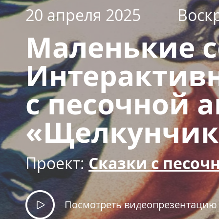
20 апреля 2025
Воск
Маленькие с
Интерактив
с песочной 
«Щелкунчик 
Проект:
Сказки с песо
Посмотреть видеопрезентацию