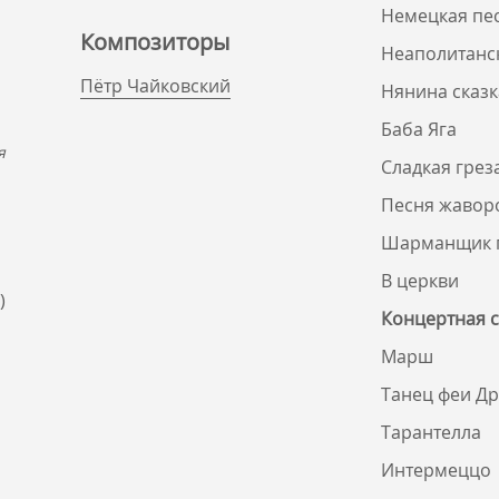
Немецкая пе
Композиторы
Неаполитанс
Пётр Чайковский
Нянина сказк
Баба Яга
я
Сладкая грез
Песня жавор
Шарманщик 
В церкви
)
Концертная с
Марш
Танец феи Д
Тарантелла
Интермеццо