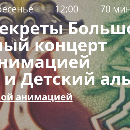
ресенье
12:00
70 ми
екреты Больш
ный концерт
анимацией
и Детский ал
чной анимацией