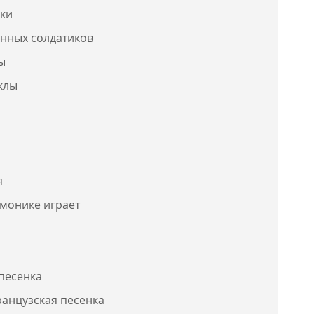
дки
нных солдатиков
ы
клы
я
монике играет
песенка
анцузская песенка