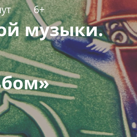
нут
6+
ой музыки.
ьбом»