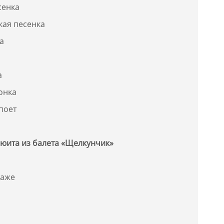
сенка
кая песенка
а
а
онка
поет
юита из балета «Щелкунчик»
раже