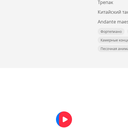
Трепак
Китайский та
Andante maes
Фортепиано
Камерные конц
Песочная аним