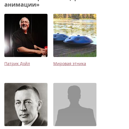
анимации»
Патрик Дойл
Мировая этника