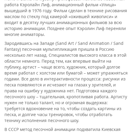
работа Кэролайн Лиф, анимационный фильм «Улица»
вышедший в 1976 году. Фильм сделан в технике рисования
маслом по стеклу под камерой «ожившей живописи» и
входит в десятку лучших анимационных фильмов за всю
историю анимации. Позднее опыт Кэролин Лиф переняли
многие аниматоры.
Зародившись на Западе (Sand Art / Sand Animation / Sand
Fantasy) песочная мультипликация пришла в Россию
несколько лет назад. Специалистов высокого класса в этой
области немного. Перед тем, как впервые выйти на
публику, артист – чаще всего, художник, который долгое
время работал с холстом или бумагой – может упражняться
годами. Все дело в интерактивности процесса: рисунки из
песка появляются и исчезают на глазах у зрителей, и
права на ошибку у художника нет. Подготовка каждого
песочного шоу – тщательная, кропотливая работа. Артисту
нужен не только талант, но и огромная выдержка:
требуется вдохновение на то, чтобы создать картины из
песка, и долгие часы тренировок, чтобы отработать
технику исполнения песочного шоу.
В СССР метод песочной анимации подхватила Киевская