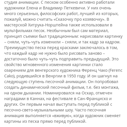
студия анимации. С песком особенно активно работали
художники Елена и Владимир Петкевичи. У них очень
много серьезных, философских работ, лучшей из которых,
пожалуй, можно считать «Сказочку про козявочку». В
мастерской Хитрука-Норштейна также использовали в
мультфильмах песок. Необычным был сам материал,
принцип съемки был традиционным: нарисовали картинку
– сняли, чуть-чуть изменили – сняли, и так кадр за кадром.
Преимущество песка перед красками заключалось в том,
что каждый кадр не нужно было рисовать заново –
достаточно было чуть-чуть подправить предыдущий. Это
свойство мгновенного изменения картинки стало
озарением для венгерского художника Ференц Чако (Ferenc
Cako), родившийся в Венргии в 1950 году. И он шагнул на
следующую ступень песочной анимации. Он попробовал
создать динамический песочный фильм, т.е. без монтажа,
на одном дыхании. Номинировался на Оскар, отмечен
наградами в Каннах, на фестивале в Сан-Франциско и
других. Он первым начал выступать перед публикой с
песочно-свето-музыкальными шоу. Часто песочная
анимация выполняется «вживую», когда художник сменяет
картины из песка прямо перед публикой.