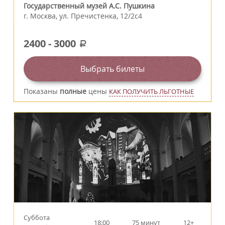
Государственный музей А.С. Пушкина
г.
Москва
,
ул. Пречистенка, 12/2c4
2400
-
3000
a
Выбрать билеты
Показаны
полные
цены
КАК ПОЛУЧИТЬ ЛЬГОТНЫЕ
Суббота
18:00
75 минут
12+