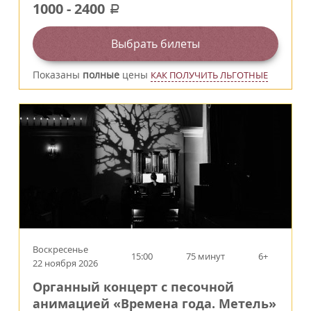
1000
-
2400
a
Выбрать билеты
Показаны
полные
цены
КАК ПОЛУЧИТЬ ЛЬГОТНЫЕ
Воскресенье
15:00
75 минут
6+
22 ноября 2026
Органный концерт с песочной
анимацией «Времена года. Метель»