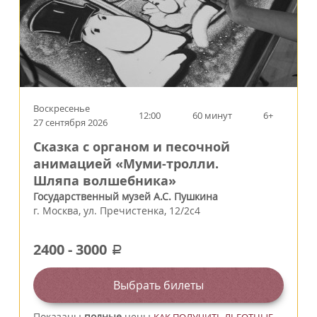
Воскресенье
12:00
60 минут
6+
27 сентября 2026
Сказка с органом и песочной
анимацией «Муми-тролли.
Шляпа волшебника»
Государственный музей А.С. Пушкина
г.
Москва
,
ул. Пречистенка, 12/2c4
2400
-
3000
a
Выбрать билеты
Показаны
полные
цены