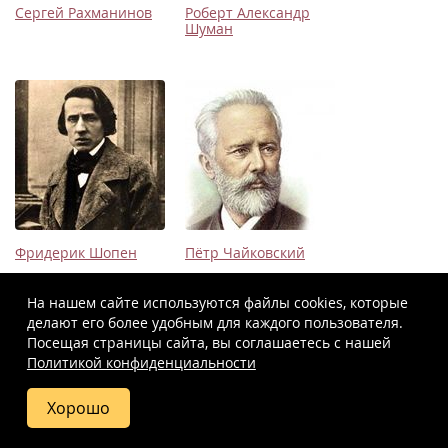
Сергей Рахманинов
Роберт Александр
Шуман
Фридерик Шопен
Пётр Чайковский
На нашем сайте используются файлы cookies, которые
делают его более удобным для каждого пользователя.
Посещая страницы сайта, вы соглашаетесь c нашей
Политикой конфиденциальности
Хорошо