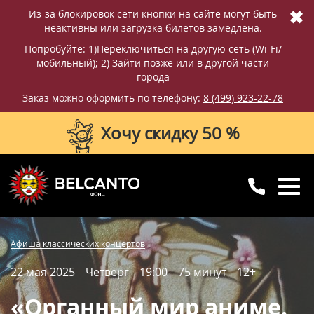
✖
Из-за блокировок сети кнопки на сайте могут быть
неактивны или загрузка билетов замедлена.
Попробуйте: 1)Переключиться на другую сеть (Wi-Fi/
мобильный); 2) Зайти позже или в другой части
города
Заказ можно оформить по телефону:
8 (499) 923-22-78
Хочу скидку 50 %
8 (499) 923-22-78
8 (800) 770-09-71
Купить билет
Фотографии
Отзывы
Афиша классических концертов
для регионов
с 10:00 до 20:00
22 мая 2025
Четверг
19:00
75 минут
12+
Вопросы и ответы
Схема зала
«Органный мир аниме.