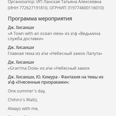
Организатор: ИП Ланская Татьяна Алексеевна
(ИНН 772627191810, ОГРНИП 319774600116010)
Программа мероприятия
Дж. Хисаиши
«A Town with an ocean view» из а\ф «Ведьмина
служба доставки»
Дж. Хисаиши
Главная тема из а\м «Небесный замок Лапута»
Дж. Хисаиши
«Gran’ma Dola» из а\м «Небесный замок
Дж. Хисаиши, Ю. Кимура - Фантазия на темы из
а\ф «Унесенные призраками»:
One summer's day,
Chihiro's Waltz,
Always with me,