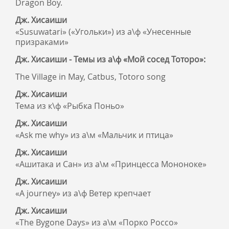
Dragon Boy.
Дж. Хисаиши
«Susuwatari» («Угольки») из а\ф «Унесенные
призраками»
Дж. Хисаиши - Темы из а\ф «Мой сосед Тоторо»:
The Village in May, Catbus, Totoro song
Дж. Хисаиши
Тема из к\ф «Рыбка Поньо»
Дж. Хисаиши
«Ask me why» из а\м «Мальчик и птица»
Дж. Хисаиши
«Ашитака и Сан» из а\м «Принцесса Мононоке»
Дж. Хисаиши
«A journey» из а\ф Ветер крепчает
Дж. Хисаиши
«The Bygone Days» из а\м «Порко Россо»