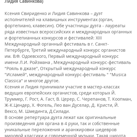
Лидия Савинкова)
Ксения Свириденко и Лидия Савинкова – дуэт
исполнителей на клавишных инструментах (орган,
фортепиано, клавесин). Обе участницы дуэта - лауреаты
ряда известных всероссийских и международных органных
и фортепианных конкурсов и фестивалей: XIII
Международный органный фестиваль в г. Санкт-
Петербурге, Третий международный конкурс органистов
им. В.Ф. Одоевского, Первый международный конкурс
имени Л.И. Ройзмана , Международный конкурс-фестиваль
"Рояль в джазе", Открытый международный конкурс
"Исламей", международный конкурс-фестиваль " "Musica
Classica" и многое другое.
Ксения и Лидия принимали участие в мастер-классах
ведущих европейских органистов, среди которых Й.
Труммер, Г. Рост, А. Гаст, В. Церер, С. Черепанов, Т. Коопман,
Ж-К.Цендер, Х. Фогель, Лео ван Дуселар, Д. Кристи, Й.
Вексо, М. Шмединга, Д.Силади.
В основе репертуара дуэта лежат как оригинальные
произведения для органа в 4 руки, так и собственные
уникальные переложения и аранжировки шедевров
мировой классики и современной музыки. Такая широта