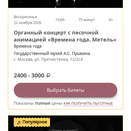
Воскресенье
15:00
75 минут
6+
22 ноября 2026
Органный концерт с песочной
анимацией «Времена года. Метель»
Времена года
Государственный музей А.С. Пушкина
г.
Москва
,
ул. Пречистенка, 12/2c4
2400
-
3000
a
Выбрать билеты
Показаны
полные
цены
КАК ПОЛУЧИТЬ ЛЬГОТНЫЕ
Популярное