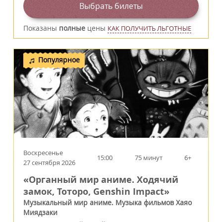
Выбрать билеты
Показаны
полные
цены
КАК ПОЛУЧИТЬ ЛЬГОТНЫЕ
Популярное
Воскресенье
15:00
75 минут
6+
27 сентября 2026
«Органный мир аниме. Ходячий
замок, Тоторо, Genshin Impact»
Музыкальный мир аниме. Музыка фильмов Хаяо
Миядзаки