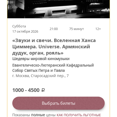
Суббота
21:00
75 минут
12+
17 октября 2026
«Звуки и свечи. Вселенная Ханса
Циммера. Universe. Армянский
дудук, орган, рояль»
Шедевры мировой киномузыки
Евангелическо-Лютеранский Кафедральный
Собор Святых Петра и Павла
г.
Москва
,
Старосадский пер., 7
1000
-
4500
a
Выбрать билеты
Показаны
полные
цены
КАК ПОЛУЧИТЬ ЛЬГОТНЫЕ