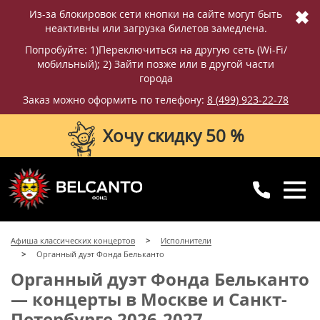
✖
Из-за блокировок сети кнопки на сайте могут быть
неактивны или загрузка билетов замедлена.
Попробуйте: 1)Переключиться на другую сеть (Wi-Fi/
мобильный); 2) Зайти позже или в другой части
города
Заказ можно оформить по телефону:
8 (499) 923-22-78
Хочу скидку 50 %
8 (499) 923-22-78
8 (800) 770-09-71
Афиша классических концертов
Исполнители
для регионов
с 10:00 до 20:00
Органный дуэт Фонда Бельканто
Органный дуэт Фонда Бельканто
— концерты в Москве и Санкт-
Петербурге 2026-2027