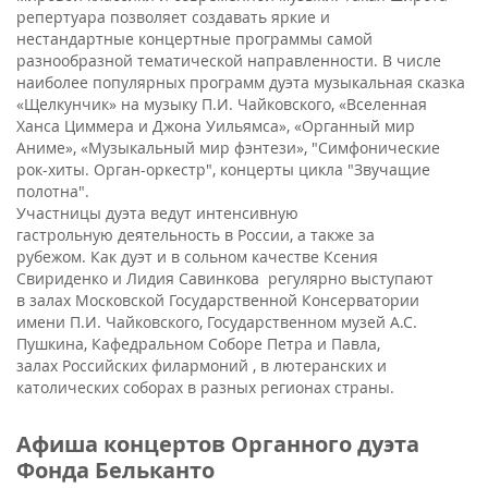
репертуара позволяет создавать яркие и
нестандартные концертные программы самой
разнообразной тематической направленности. В числе
наиболее популярных программ дуэта музыкальная сказка
«Щелкунчик» на музыку П.И. Чайковского, «Вселенная
Ханса Циммера и Джона Уильямса», «Органный мир
Аниме», «Музыкальный мир фэнтези», "Симфонические
рок-хиты. Орган-оркестр", концерты цикла "Звучащие
полотна".
Участницы дуэта ведут интенсивную
гастрольную деятельность в России, а также за
рубежом. Как дуэт и в сольном качестве Ксения
Свириденко и Лидия Савинкова регулярно выступают
в залах Московской Государственной Консерватории
имени П.И. Чайковского, Государственном музей А.С.
Пушкина, Кафедральном Соборе Петра и Павла,
залах Российских филармоний , в лютеранских и
католических соборах в разных регионах страны.
Афиша концертов Органного дуэта
Фонда Бельканто