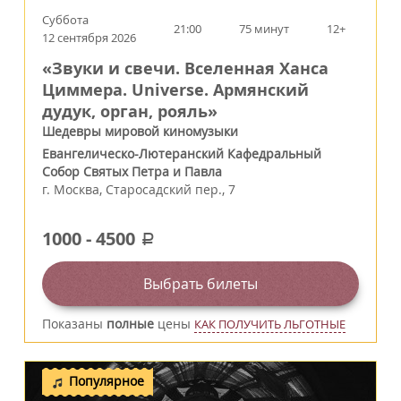
Суббота
21:00
75 минут
12+
12 сентября 2026
«Звуки и свечи. Вселенная Ханса
Циммера. Universe. Армянский
дудук, орган, рояль»
Шедевры мировой киномузыки
Евангелическо-Лютеранский Кафедральный
Собор Святых Петра и Павла
г.
Москва
,
Старосадский пер., 7
1000
-
4500
a
Выбрать билеты
Показаны
полные
цены
КАК ПОЛУЧИТЬ ЛЬГОТНЫЕ
Популярное