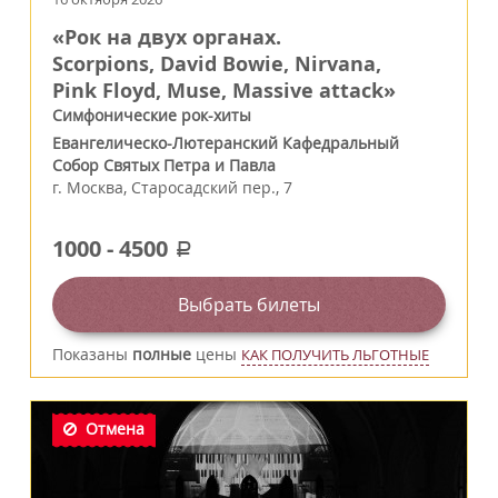
«Рок на двух органах.
Scorpions, David Bowie, Nirvana,
Pink Floyd, Muse, Massive attack»
Симфонические рок-хиты
Евангелическо-Лютеранский Кафедральный
Собор Святых Петра и Павла
г.
Москва
,
Старосадский пер., 7
1000
-
4500
a
Выбрать билеты
Показаны
полные
цены
КАК ПОЛУЧИТЬ ЛЬГОТНЫЕ
Отмена