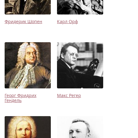
Фридерик Шопен
Карл Орф
Георг Фридрих
Макс Регер
Гендель