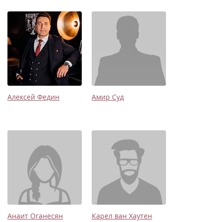
Алексей Федин
Амир Суд
Анаит Оганесян
Карел ван Хаутен