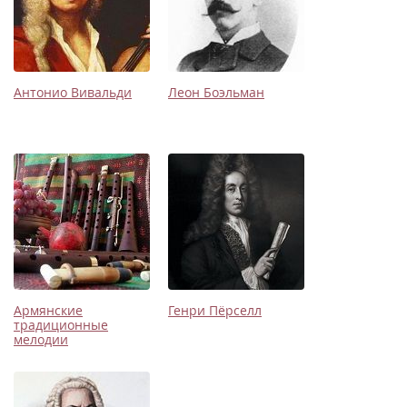
Антонио Вивальди
Леон Боэльман
Армянские
Генри Пёрселл
традиционные
мелодии