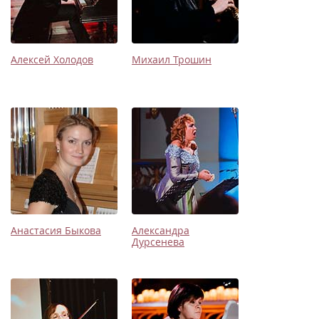
Алексей Холодов
Михаил Трошин
Анастасия Быкова
Александра
Дурсенева