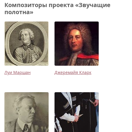
Композиторы проекта «Звучащие
полотна»
Луи Маршан
Джеремайя Кларк