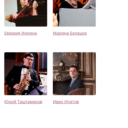
Евдокия Ионина
Марина Белашук
Юрий Таштамиров
Иван Ипатов