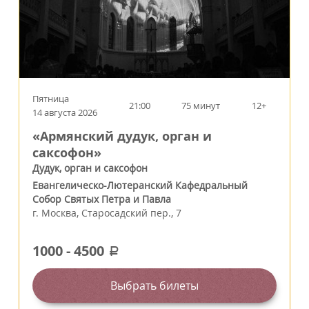
Пятница
21:00
75 минут
12+
14 августа 2026
«Армянский дудук, орган и
саксофон»
Дудук, орган и саксофон
Евангелическо-Лютеранский Кафедральный
Собор Святых Петра и Павла
г.
Москва
,
Старосадский пер., 7
1000
-
4500
a
Выбрать билеты