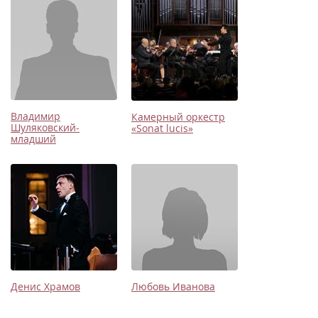
Владимир
Камерный оркестр
Шуляковский-
«Sonat lucis»
младший
Денис Храмов
Любовь Иванова