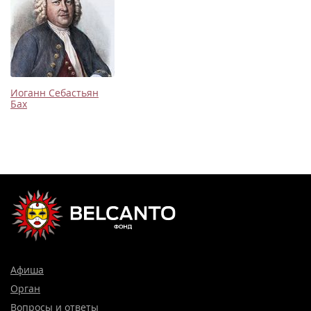
Иоганн Себастьян
Бах
Афиша
Орган
Вопросы и ответы