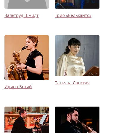
Вальтруд Шмидт
Трио «Бельканто»
Татьяна Ланская
Ирина Бокий