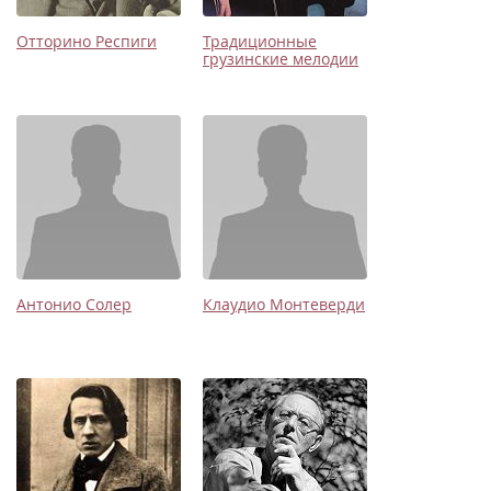
Отторино Респиги
Традиционные
грузинские мелодии
Антонио Солер
Клаудио Монтеверди