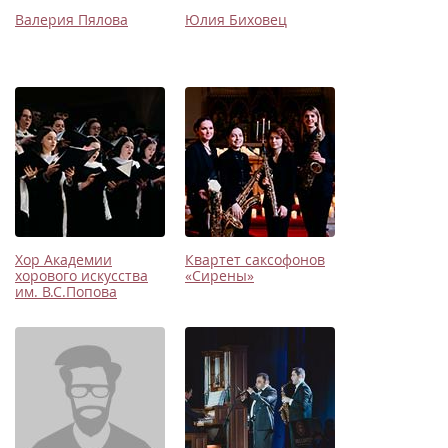
Валерия Пялова
Юлия Биховец
Хор Академии
Квартет саксофонов
хорового искусства
«Сирены»
им. В.С.Попова