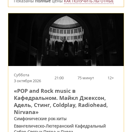
Показаны
полные
цены
КАК ПОЛУЧИТЬ ЛЬГОТНЫЕ
Суббота
21:00
75 минут
12+
3 октября 2026
«POP and Rock music в
Кафедральном. Майкл Джексон,
Адель, Стинг, Coldplay, Radiohead,
Nirvana»
Симфонические рок-хиты
Евангелическо-Лютеранский Кафедральный
Собор Святых Петра и Павла