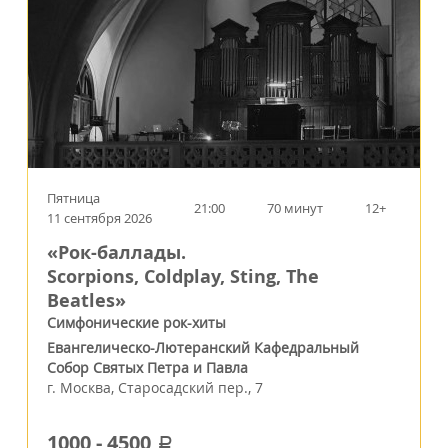
Пятница
21:00
70 минут
12+
11 сентября 2026
«Рок-баллады.
Scorpions, Coldplay, Sting, The
Beatles»
Симфонические рок-хиты
Евангелическо-Лютеранский Кафедральный
Собор Святых Петра и Павла
г.
Москва
,
Старосадский пер., 7
1000
-
4500
a