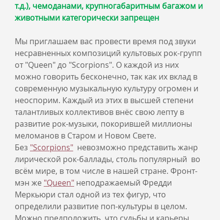
т.д.), чемоданами, крупногабаритным багажом и
животными категорически запрещен
Мы приглашаем вас провести время под звуки
несравненных композиций культовых рок-групп
от "Queen" до "Scorpions". О каждой из них
можно говорить бесконечно, так как их вклад в
современную музыкальную культуру огромен и
неоспорим. Каждый из этих в высшей степени
талантливых коллективов внёс свою лепту в
развитие рок-музыки, покорившей миллионы
меломанов в Старом и Новом Свете.
Без
"Scorpions"
невозможно представить жанр
лирической рок-баллады, столь популярный во
всём мире, в том числе в нашей стране. Фронт-
мэн же
"Queen"
неподражаемый Фредди
Меркьюри стал одной из тех фигур, что
определили развитие поп-культуры в целом.
Можно предположить, что судьбы и карьеры