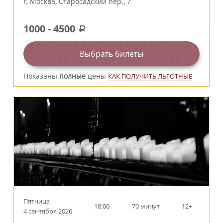
г.
Москва
,
Старосадский пер., 7
1000
-
4500
a
Выбрать билеты
Показаны
полные
цены
КАК ПОЛУЧИТЬ ЛЬГОТНЫЕ
Пятница
18:00
70 минут
12+
4 сентября 2026