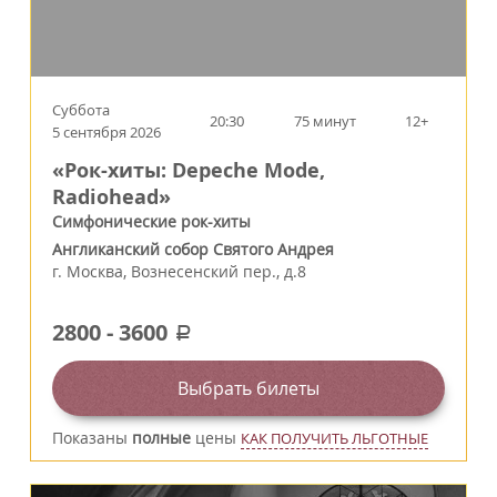
Суббота
20:30
75 минут
12+
5 сентября 2026
«Рок-хиты: Depeche Mode,
Radiohead»
Симфонические рок-хиты
Англиканский собор Святого Андрея
г.
Москва
,
Вознесенский пер., д.8
2800
-
3600
a
Выбрать билеты
Показаны
полные
цены
КАК ПОЛУЧИТЬ ЛЬГОТНЫЕ