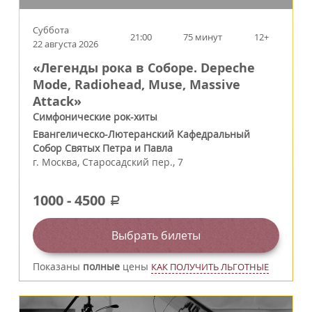
Суббота
21:00
75 минут
12+
22 августа 2026
«Легенды рока в Соборе. Depeche
Mode, Radiohead, Muse, Massive
Attack»
Симфонические рок-хиты
Евангелическо-Лютеранский Кафедральный
Собор Святых Петра и Павла
г.
Москва
,
Старосадский пер., 7
1000
-
4500
a
Выбрать билеты
Показаны
полные
цены
КАК ПОЛУЧИТЬ ЛЬГОТНЫЕ