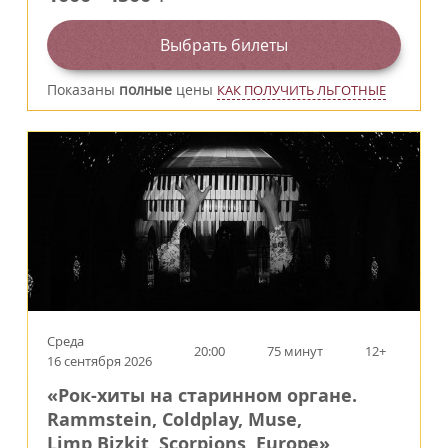
Выбрать билеты
Показаны
полные
цены
КАК ПОЛУЧИТЬ ЛЬГОТНЫЕ
Среда
20:00
75 минут
12+
16 сентября 2026
«Рок-хиты на старинном органе.
Rammstein, Coldplay, Muse,
Limp Bizkit, Scorpions, Europe»