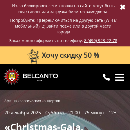
✖
Из-за блокировок сети кнопки на сайте могут быть
неактивны или загрузка билетов замедлена.
Попробуйте: 1)Переключиться на другую сеть (Wi-Fi/
мобильный); 2) Зайти позже или в другой части
города
Заказ можно оформить по телефону:
8 (499) 923-22-78
Хочу скидку 50 %
8 (499) 923-22-78
8 (800) 770-09-71
Купить билет
Фотографии
Отзывы
Афиша классических концертов
для регионов
с 10:00 до 20:00
20 декабря 2025
Суббота
21:00
75 минут
12+
Вопросы и ответы
Схема зала
«Christmas-Gala.