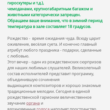
гироскутеры и т.д.),
чемоданами, крупногабаритным багажом и
животными категорически запрещен.
Обращаем ваше внимание, что в зимний период
температура в зале составляет 18 градусов.
Рождество - время ожидания чуда. Всюду царит
оживление, весёлая суета. И конечно главный
атрибут любого праздника - подарки, сделанные
с любовью.
Этот вечер - один из рождественских сюрпризов
для наших любимых слушателей. Великолепный
состав исполнителей представит программу,
объединившую сочинения
выдающихся композиторов и хорошо знакомые
традиционные мелодии. Сегодня в единой
рождественской гармонии величественное
звучание
органа
и
вдохновенные
голоса
наполнят пространство