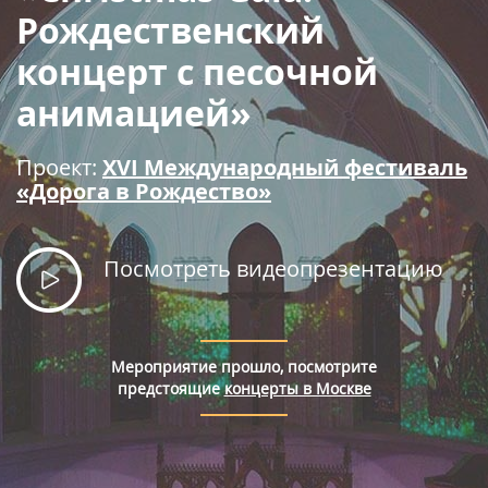
Правила покупки билетов
Рождественский
концерт с песочной
анимацией»
Проект:
XVI Международный фестиваль
«Дорога в Рождество»
Посмотреть видеопрезентацию
Мероприятие прошло, посмотрите
предстоящие
концерты в Москве