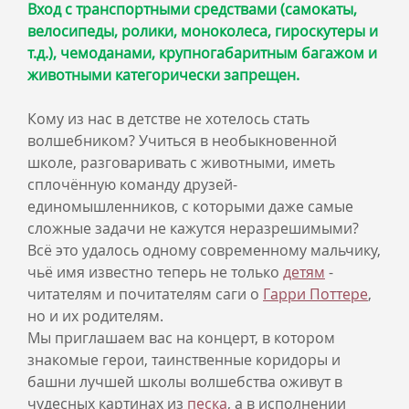
Вход с транспортными средствами (самокаты,
велосипеды, ролики, моноколеса, гироскутеры и
т.д.), чемоданами, крупногабаритным багажом и
животными категорически запрещен.
Кому из нас в детстве не хотелось стать
волшебником? Учиться в необыкновенной
школе, разговаривать с животными, иметь
сплочённую команду друзей-
единомышленников, с которыми даже самые
сложные задачи не кажутся неразрешимыми?
Всё это удалось одному современному мальчику,
чьё имя известно теперь не только
детям
-
читателям и почитателям саги о
Гарри Поттере
,
но и их родителям.
Мы приглашаем вас на концерт, в котором
знакомые герои, таинственные коридоры и
башни лучшей школы волшебства оживут в
чудесных картинах из
песка
, а в исполнении