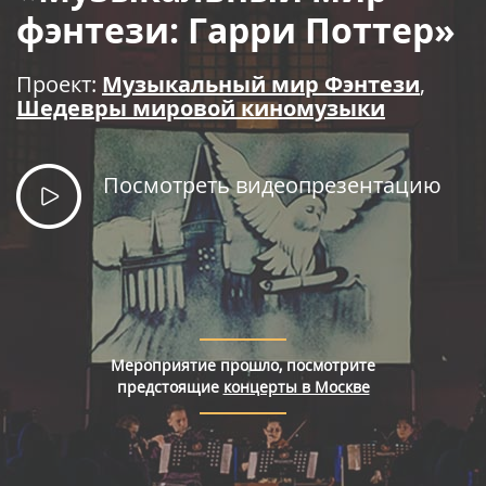
Правила покупки билетов
фэнтези: Гарри Поттер»
Проект:
Музыкальный мир Фэнтези
,
Шедевры мировой киномузыки
Посмотреть видеопрезентацию
Мероприятие прошло, посмотрите
предстоящие
концерты в Москве