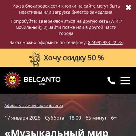
✖
Из-за блокировок сети кнопки на сайте могут быть
неактивны или загрузка билетов замедлена.
Попробуйте: 1)Переключиться на другую сеть (Wi-Fi/
мобильный); 2) Зайти позже или в другой части
города
Заказ можно оформить по телефону:
8 (499) 923-22-78
Хочу скидку 50 %
8 (499) 923-22-78
8 (800) 770-09-71
Купить билет
Фотографии
Отзывы
Афиша классических концертов
для регионов
с 10:00 до 20:00
17 января 2026
Суббота
18:00
65 минут
6+
Вопросы и ответы
Схема зала
«Музыкальный мир