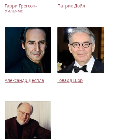
Гарри Грегсон-
Патрик Дойл
Уильямс
Александр Деспла
Говард Шор