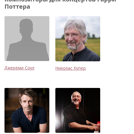
Поттера
Джереми Соул
Николас Хупер