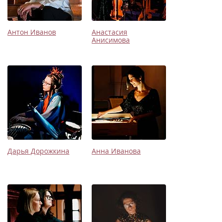
Антон Иванов
Анастасия
Анисимова
Дарья Дорожкина
Анна Иванова