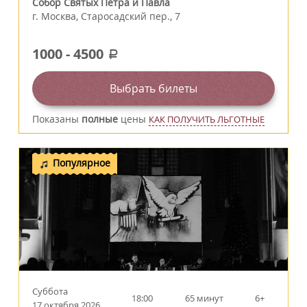
Собор Святых Петра и Павла
г.
Москва
,
Старосадский пер., 7
1000
-
4500
a
Выбрать билеты
Показаны
полные
цены
КАК ПОЛУЧИТЬ ЛЬГОТНЫЕ
Популярное
Суббота
18:00
65 минут
6+
17 октября 2026