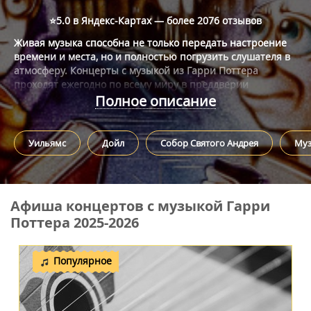
⭐5.0 в Яндекс-Картах — более
2076 отзывов
Живая музыка способна не только передать настроение
времени и места, но и полностью погрузить слушателя в
атмосферу. Концерты с музыкой из Гарри Поттера
проходят ежегодно по всему миру в преддверии
праздников осени и зимы. Симфонический оркестр в
Полное описание
2026 году под руководством лучших композиторов и
музыкантов Москвы сделает ваш вечер незабываемым, а
атмосфера «Гарри Поттера» добавит в выступление
Уильямс
Дойл
Собор Святого Андрея
Муз
Концерты с живой музыкой стоит хотя бы раз посетить
чуточку магии и волшебства.
каждому. Это не только развивает чувство прекрасного у
юного слушателя, но и развивает чуткость и интеллект. А
знакомые саундтреки из серии культовых кинофильмов о
Гарри Поттере сделают прослушивание музыки по-
Афиша концертов с музыкой Гарри
настоящему захватывающим и увлекательным.
Поттера 2025-2026
Популярное