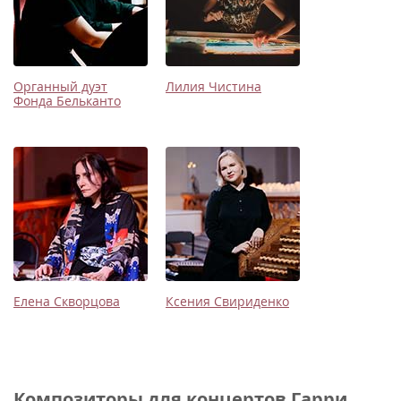
Органный дуэт
Лилия Чистина
Фонда Бельканто
Елена Скворцова
Ксения Свириденко
Композиторы для концертов Гарри