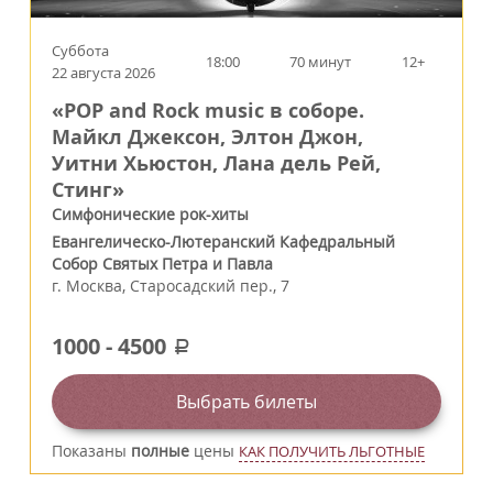
Суббота
18:00
70 минут
12+
22 августа 2026
«POP and Rock music в соборе.
Майкл Джексон, Элтон Джон,
Уитни Хьюстон, Лана дель Рей,
Стинг»
Симфонические рок-хиты
Евангелическо-Лютеранский Кафедральный
Собор Святых Петра и Павла
г.
Москва
,
Старосадский пер., 7
1000
-
4500
a
Выбрать билеты
Показаны
полные
цены
КАК ПОЛУЧИТЬ ЛЬГОТНЫЕ