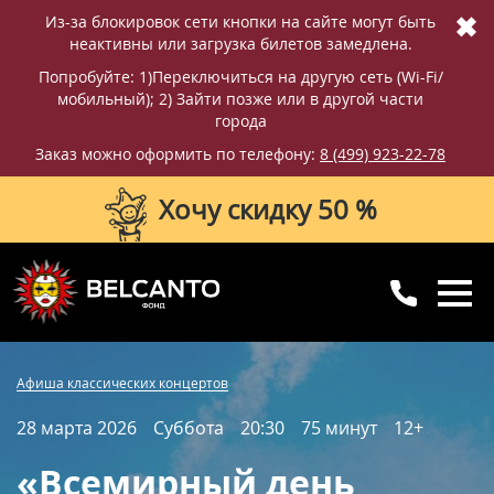
✖
Из-за блокировок сети кнопки на сайте могут быть
неактивны или загрузка билетов замедлена.
Попробуйте: 1)Переключиться на другую сеть (Wi-Fi/
мобильный); 2) Зайти позже или в другой части
города
Заказ можно оформить по телефону:
8 (499) 923-22-78
Хочу скидку 50 %
8 (499) 923-22-78
8 (800) 770-09-71
Купить билет
Фотографии
Отзывы
Афиша классических концертов
для регионов
с 10:00 до 20:00
28 марта 2026
Суббота
20:30
75 минут
12+
Вопросы и ответы
Схема зала
«Всемирный день