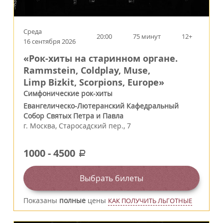
Среда
20:00
75 минут
12+
16 сентября 2026
«Рок-хиты на старинном органе.
Rammstein, Coldplay, Muse,
Limp Bizkit, Scorpions, Europe»
Симфонические рок-хиты
Евангелическо-Лютеранский Кафедральный
Собор Святых Петра и Павла
г.
Москва
,
Старосадский пер., 7
1000
-
4500
a
Выбрать билеты
Показаны
полные
цены
КАК ПОЛУЧИТЬ ЛЬГОТНЫЕ