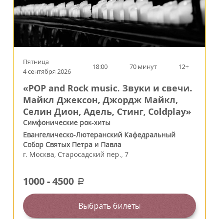
Пятница
18:00
70 минут
12+
4 сентября 2026
«POP and Rock music. Звуки и свечи.
Майкл Джексон, Джордж Майкл,
Селин Дион, Адель, Стинг, Coldplay»
Симфонические рок-хиты
Евангелическо-Лютеранский Кафедральный
Собор Святых Петра и Павла
г.
Москва
,
Старосадский пер., 7
1000
-
4500
a
Выбрать билеты