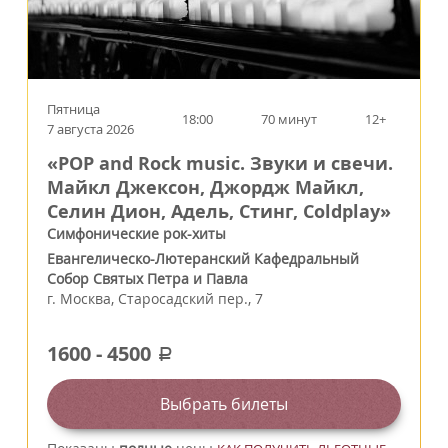
Пятница
18:00
70 минут
12+
7 августа 2026
«POP and Rock music. Звуки и свечи.
Майкл Джексон, Джордж Майкл,
Селин Дион, Адель, Стинг, Coldplay»
Симфонические рок-хиты
Евангелическо-Лютеранский Кафедральный
Собор Святых Петра и Павла
г.
Москва
,
Старосадский пер., 7
1600
-
4500
a
Выбрать билеты