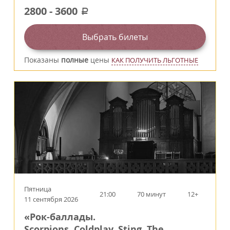
2800
-
3600
a
Выбрать билеты
Показаны
полные
цены
КАК ПОЛУЧИТЬ ЛЬГОТНЫЕ
Пятница
21:00
70 минут
12+
11 сентября 2026
«Рок-баллады.
Scorpions, Coldplay, Sting, The