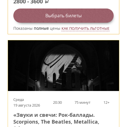
2800
-
3600
a
Выбрать билеты
Показаны
полные
цены
КАК ПОЛУЧИТЬ ЛЬГОТНЫЕ
Среда
20:30
75 минут
12+
19 августа 2026
«Звуки и свечи: Рок-баллады.
Scorpions, The Beatles, Metallica,