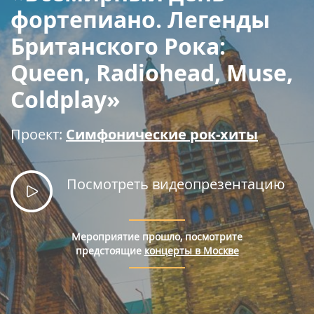
Правила покупки билетов
фортепиано. Легенды
Британского Рока:
Queen, Radiohead, Muse,
Coldplay»
Проект:
Симфонические рок-хиты
Посмотреть видеопрезентацию
Мероприятие прошло, посмотрите
предстоящие
концерты в Москве