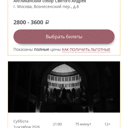
Англиканский собор Святого Андрея
г.
Москва
,
Вознесенский пер., д.8
2800
-
3600
a
Выбрать билеты
Показаны
полные
цены
КАК ПОЛУЧИТЬ ЛЬГОТНЫЕ
Суббота
21:00
75 минут
12+
3 октября 2026