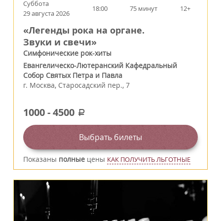
Суббота
18:00
75 минут
12+
29 августа 2026
«Легенды рока на органе.
Звуки и свечи»
Симфонические рок-хиты
Евангелическо-Лютеранский Кафедральный
Собор Святых Петра и Павла
г.
Москва
,
Старосадский пер., 7
1000
-
4500
a
Выбрать билеты
Показаны
полные
цены
КАК ПОЛУЧИТЬ ЛЬГОТНЫЕ