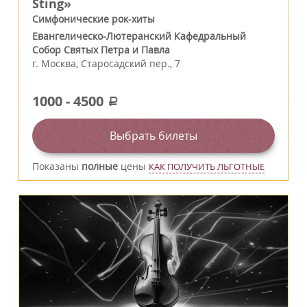
Sting»
Симфонические рок-хиты
Евангелическо-Лютеранский Кафедральный
Собор Святых Петра и Павла
г.
Москва
,
Старосадский пер., 7
1000
-
4500
a
Выбрать билеты
Показаны
полные
цены
КАК ПОЛУЧИТЬ ЛЬГОТНЫЕ