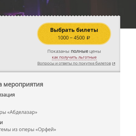
Выбрать билеты
1000
−
4500
a
Показаны
полные
цены
как получить льготные
Вопросы и ответы по покупке билетов
а мероприятия
изация
ры «Абделазар»
ди
темы из оперы «Орфей»