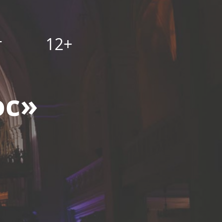
т
12+
ос»