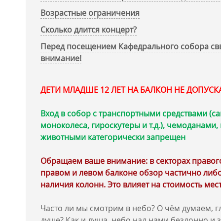
Возрастные ограничения
Сколько длится концерт?
Перед посещением Кафедрального собора свв
внимание!
ДЕТИ МЛАДШЕ 12 ЛЕТ НА БАЛКОН НЕ ДОПУС
Вход в собор с транспортными средствами (са
моноколеса, гироскутеры и т.д.), чемоданами
животными категорически запрещен
Обращаем ваше внимание: в секторах правого 
правом и левом балконе обзор частично либо
наличия колонн. Это влияет на стоимость мест
Часто ли мы смотрим в небо? О чём думаем, гл
душе? Как и душа, небо над нами бездонно и з