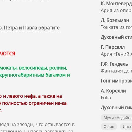
К. Монтевер
Ария из опе
Л. Боэльман
Токката из г
. Петра и Павла обратите
Духовный сти
Г. Перселл
КАЮТСЯ
Ария «Гений 
Г.Ф. Гендель
мокаты, велосипеды, ролики,
Фантазия до
, крупногабаритным багажом и
Гонг импров
А. Корелли
и левого нефа, а также на
Folia
 полностью ограничен из‑за
Духовный гим
.
Мультимедийна
ядя на звёзды, что отзывается в
Орган
Инст
агадочно. Пытаясь заглянуть за