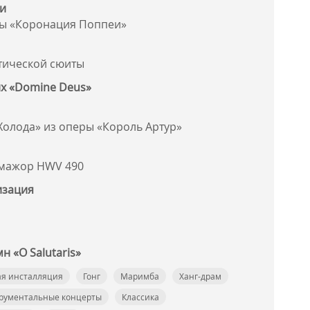
ди
ры «Коронация Поппеи»
отической сюиты
х «Domine Deus»
Холода» из оперы «Король Артур»
 мажор HWV 490
изация
н «O Salutaris»
я инсталляция
Гонг
Маримба
Ханг-драм
рументальные концерты
Классика