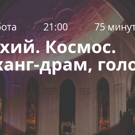
бота
21:00
75 мину
хий. Космос.
 ханг-драм, гол