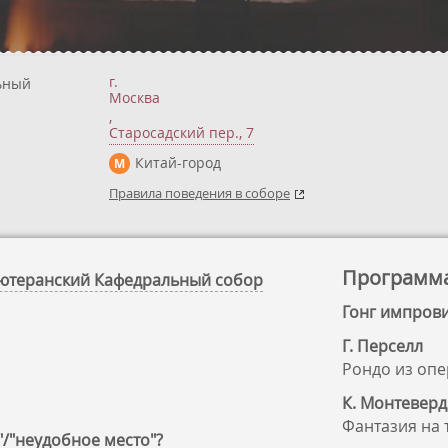
г.
ьный
Москва
,
Старосадский пер., 7
Китай-город
М
Правила поведения в соборе
Программ
-Лютеранский Кафедральный собор
Гонг импров
Г. Перселл
Рондо из опе
К. Монтевер
Фантазия на 
"/"неудобное место"?