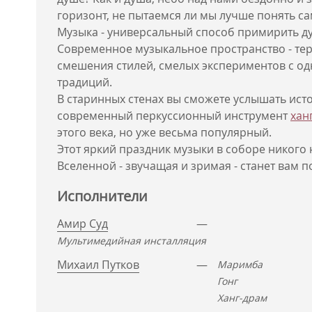
горизонт, не пытаемся ли мы лучше понять са
Музыка - универсальный способ примирить д
Современное музыкальное пространство - т
смешения стилей, смелых экспериментов с 
традиций.
В старинных стенах вы сможете услышать ис
современный перкуссионный инструмент
хан
этого века, но уже весьма популярный.
Этот яркий праздник музыки в соборе никого
Вселенной - звучащая и зримая - станет вам п
Исполнители
Амир Суд
—
Мультимедийная инсталляция
Михаил Путков
—
Маримба
Гонг
Ханг-драм