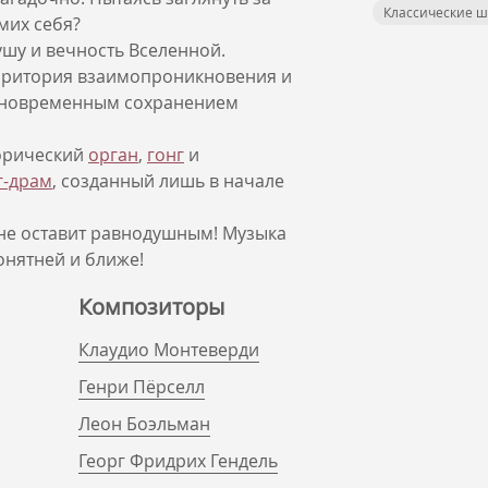
Классические 
мих себя?
ушу и вечность Вселенной.
ерритория взаимопроникновения и
одновременным сохранением
торический
орган
,
гонг
и
г-драм
, созданный лишь в начале
 не оставит равнодушным! Музыка
онятней и ближе!
Композиторы
Клаудио Монтеверди
Генри Пёрселл
Леон Боэльман
Георг Фридрих Гендель