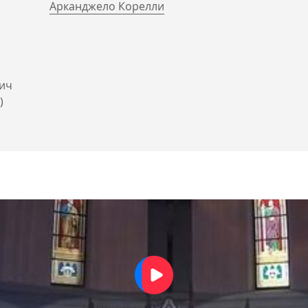
Арканджело Корелли
ич
)