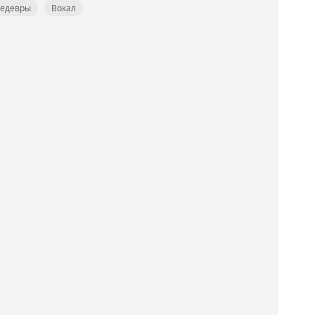
шедевры
Вокал