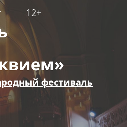
т
12+
ь
еквием»
родный фестиваль