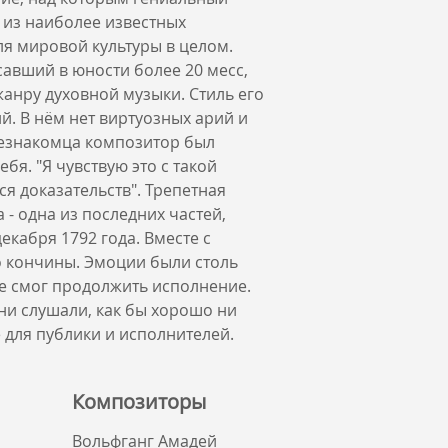
 из наиболее известных
ля мировой культуры в целом.
авший в юности более 20 месс,
жанру духовной музыки. Стиль его
й. В нём нет виртуозных арий и
незнакомца композитор был
бя. "Я чувствую это с такой
тся доказательств". Трепетная
 - одна из последних частей,
кабря 1792 года. Вместе с
до кончины. Эмоции были столь
е смог продолжить исполнение.
ни слушали, как бы хорошо ни
е для публики и исполнителей.
Композиторы
Вольфганг Амадей