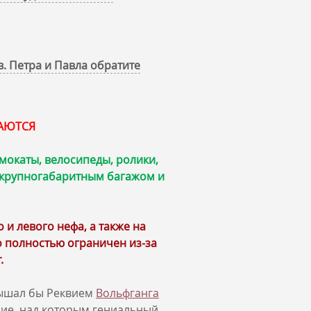
. Петра и Павла обратите
КАЮТСЯ
мокаты, велосипеды, ролики,
, крупногабаритным багажом и
и левого нефа, а также на
 полностью ограничен из‑за
.
лышал бы Реквием
Вольфганга
ние, над которым гениальный