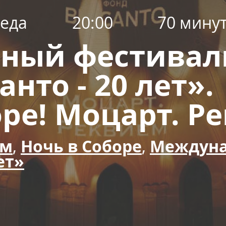
еда
20:00
70 мину
ный фестивал
нто - 20 лет».
оре! Моцарт. Р
ем
,
Ночь в Соборе
,
Междуна
ет»