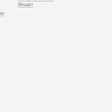
Моцарт
ма