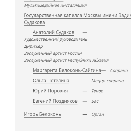
Мультимедийная инсталляция
Государственная капелла Москвы имени Вади
Судакова
Анатолий Судаков
—
Художественный руководитель
Дирижёр
Заслуженный артист России
Заслуженный артист Республики Абхазия
Маргарита Белоконь-Сайгина
—
Сопрано
Ольга Петелина
—
Меццо-сопрано
Юрий Порохня
—
Тенор
Евгений Поздняков
—
Бас
Игорь Белоконь
—
Орган