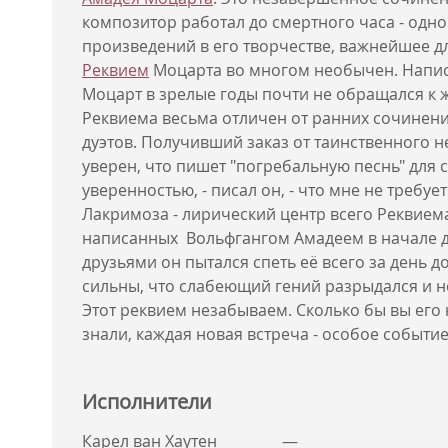
композитор работал до смертного часа - одно
произведений в его творчестве, важнейшее д
Реквием
Моцарта во многом необычен. Напис
Моцарт в зрелые годы почти не обращался к 
Реквиема весьма отличен от ранних сочинени
дуэтов. Получивший заказ от таинственного 
уверен, что пишет "погребальную песнь" для се
уверенностью, - писал он, - что мне не требуе
Лакримоза - лирический центр всего Реквиема
написанных Вольфгангом Амадеем в начале де
друзьями он пытался спеть её всего за день 
сильны, что слабеющий гений разрыдался и н
Этот реквием незабываем. Сколько бы вы его 
знали, каждая новая встреча - особое событи
Исполнители
Карел ван Хаутен
—