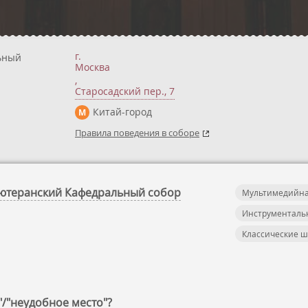
г.
ьный
Москва
,
Старосадский пер., 7
Китай-город
М
Правила поведения в соборе
-Лютеранский Кафедральный собор
Мультимедийна
Инструменталь
Классические 
"/"неудобное место"?