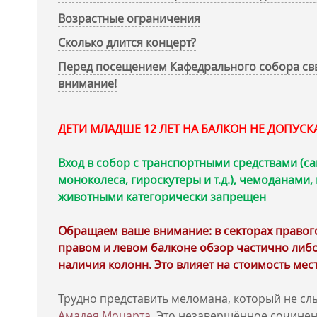
Возрастные ограничения
Сколько длится концерт?
Перед посещением Кафедрального собора свв
внимание!
ДЕТИ МЛАДШЕ 12 ЛЕТ НА БАЛКОН НЕ ДОПУС
Вход в собор с транспортными средствами (са
моноколеса, гироскутеры и т.д.), чемоданами
животными категорически запрещен
Обращаем ваше внимание: в секторах правого 
правом и левом балконе обзор частично либо
наличия колонн. Это влияет на стоимость мест
Трудно представить меломана, который не с
Амадея Моцарта
. Это незавершённое сочине