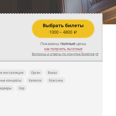
Выбрать билеты
1000
−
4800
a
Показаны
полные
цены
как получить льготные
Вопросы и ответы по покупке билетов
я инсталляция
Орган
Вокал
ные концерты
Капелла
Классика
шедевры
Хор