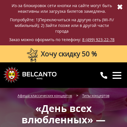
✖
Из-за блокировок сети кнопки на сайте могут быть
неактивны или загрузка билетов замедлена.
Попробуйте: 1)Переключиться на другую сеть (Wi-Fi/
мобильный); 2) Зайти позже или в другой части
города
Заказ можно оформить по телефону:
8 (499) 923-22-78
Хочу скидку 50 %
8 (499) 923-22-78
8 (800) 770-09-71
Афиша классических концертов
Типы концертов
для регионов
с 10:00 до 20:00
«День всех
влюбленных» —