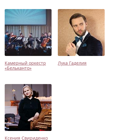
Камерный оркестр
Лука Гаделия
«Бельканто»
Ксения Свириденко