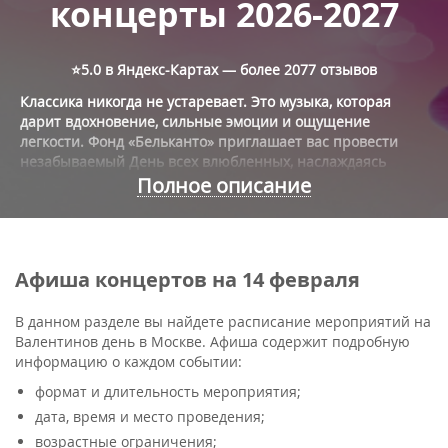
концерты 2026-2027
⭐5.0 в Яндекс-Картах — более
2077 отзывов
Классика никогда не устаревает. Это музыка, которая
дарит вдохновение, сильные эмоции и ощущение
легкости. Фонд «Бельканто» приглашает вас провести
незабываемый День всех влюбленных, наслаждаясь
великолепным звучанием классических произведений,
Полное описание
рок-хитами в новой обработке или саундтреками из
знаменитых кинолент. Это настоящий подарок для
ценителей классики и желающих отдохнуть душой.
Наш фонд имеет большой опыт проведения концертов
Мелодичная музыка создаст атмосферу романтики и
классической музыки, поэтому слушателей ждет
Афиша концертов на 14 февраля
любви. На многие концерты можно прийти всей семьей с
интересная программа. Предлагаем вашему вниманию
ребенком.
полную афишу мероприятий на День всех влюбленных
В данном разделе вы найдете расписание мероприятий на
2024.
Валентинов день в Москве. Афиша содержит подробную
информацию о каждом событии:
формат и длительность мероприятия;
дата, время и место проведения;
возрастные ограничения;