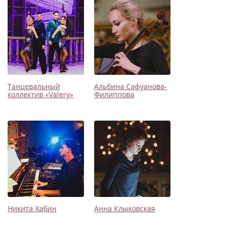
Танцевальный
Альбина Сафуанова-
коллектив «Valery»
Филиппова
Никита Хабин
Анна Клыковская