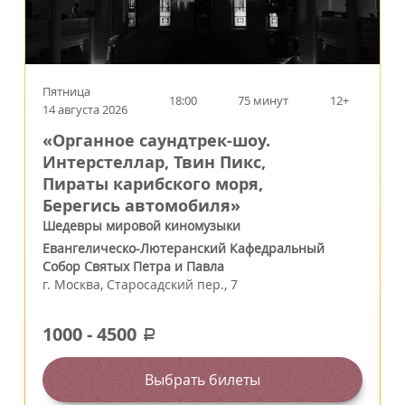
Пятница
18:00
75 минут
12+
14 августа 2026
«Органное саундтрек-шоу.
Интерстеллар, Твин Пикс,
Пираты карибского моря,
Берегись автомобиля»
Шедевры мировой киномузыки
Евангелическо-Лютеранский Кафедральный
Собор Святых Петра и Павла
г.
Москва
,
Старосадский пер., 7
1000
-
4500
a
Выбрать билеты