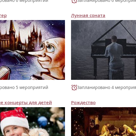
ровано 6 мероприятий
Запланировано 6 меропри
тер
Лунная соната
ровано 5 мероприятий
Запланировано 4 меропри
е концерты для детей
Рождество