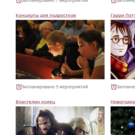
Запланировано 7 мероприятий
Заплани
Концерты для подростков
Гарри Пот
Запланировано 5 мероприятий
Заплани
Властелин колец
Новогодни