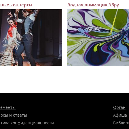
ьные концерты
Водная анимация Эбру
нементы
Орган
осы и ответы
Афиша
тика конфиденциальности
Библио