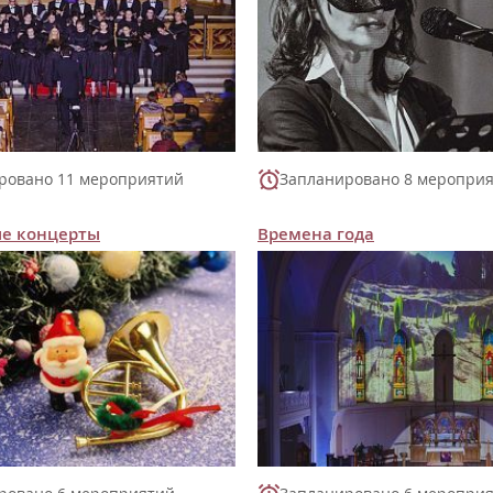
ровано 11 мероприятий
Запланировано 8 меропри
ие концерты
Времена года