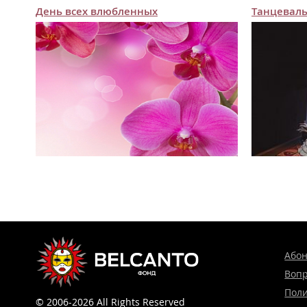
День всех влюбленных
Танцевал
Або
Вопр
Поли
© 2006-2026 All Rights Reserved