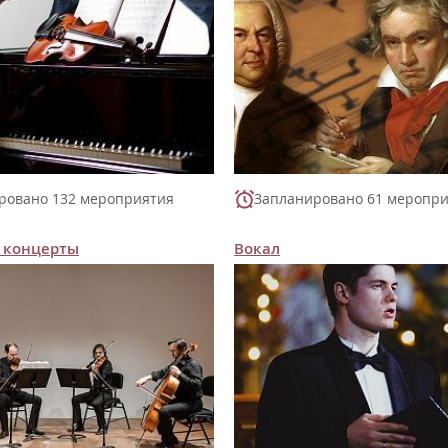
ровано 132 мероприятия
Запланировано 61 меропр
 концерты
Вокал