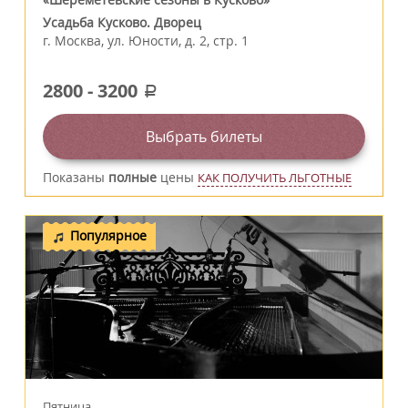
Усадьба Кусково. Дворец
г.
Москва
,
ул. Юности, д. 2, стр. 1
2800
-
3200
a
Выбрать билеты
Показаны
полные
цены
КАК ПОЛУЧИТЬ ЛЬГОТНЫЕ
Популярное
Пятница