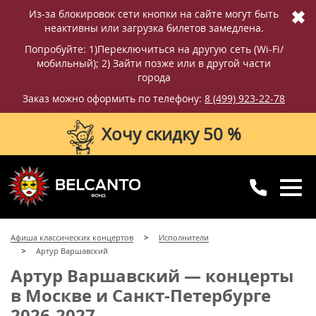
✖
Из-за блокировок сети кнопки на сайте могут быть
неактивны или загрузка билетов замедлена.
Попробуйте: 1)Переключиться на другую сеть (Wi-Fi/
мобильный); 2) Зайти позже или в другой части
города
Заказ можно оформить по телефону:
8 (499) 923-22-78
Хочу скидку 50 %
8 (499) 923-22-78
8 (800) 770-09-71
Афиша классических концертов
Исполнители
для регионов
с 10:00 до 20:00
Артур Варшавский
Артур Варшавский — концерты
в Москве и Санкт-Петербурге
2026-2027