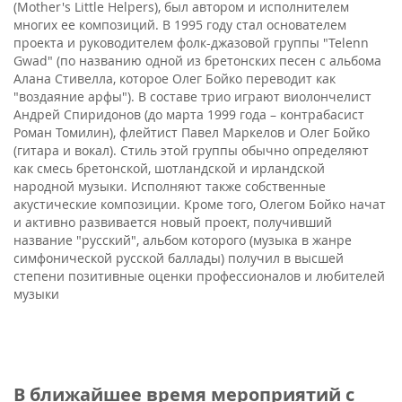
(Mother's Little Helpers), был автором и исполнителем
многих ее композиций. В 1995 году стал основателем
проекта и руководителем фолк-джазовой группы "Telenn
Gwad" (по названию одной из бретонских песен с альбома
Алана Стивелла, которое Олег Бойко переводит как
"воздаяние арфы"). В составе трио играют виолончелист
Андрей Спиридонов (до марта 1999 года – контрабасист
Роман Томилин), флейтист Павел Маркелов и Олег Бойко
(гитара и вокал). Стиль этой группы обычно определяют
как смесь бретонской, шотландской и ирландской
народной музыки. Исполняют также собственные
акустические композиции. Кроме того, Олегом Бойко начат
и активно развивается новый проект, получивший
название "русский", альбом которого (музыка в жанре
симфонической русской баллады) получил в высшей
степени позитивные оценки профессионалов и любителей
музыки
В ближайшее время мероприятий с