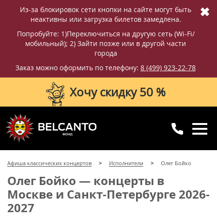
✖
Из-за блокировок сети кнопки на сайте могут быть
неактивны или загрузка билетов замедлена.
Попробуйте: 1)Переключиться на другую сеть (Wi-Fi/
мобильный); 2) Зайти позже или в другой части
города
Заказ можно оформить по телефону:
8 (499) 923-22-78
Хочу скидку 50 %
8 (499) 923-22-78
8 (800) 770-09-71
Афиша классических концертов
Исполнители
Олег Бойко
для регионов
с 10:00 до 20:00
Олег Бойко — концерты в
Москве и Санкт-Петербурге 2026-
2027