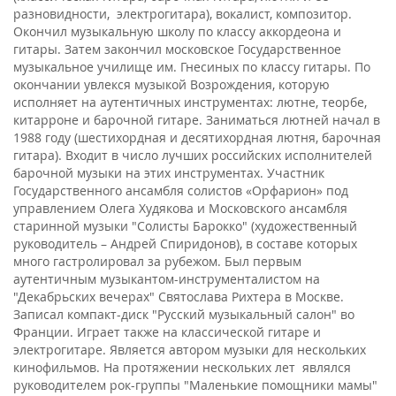
разновидности, электрогитара), вокалист, композитор.
Окончил музыкальную школу по классу аккордеона и
гитары. Затем закончил московское Государственное
музыкальное училище им. Гнесиных по классу гитары. По
окончании увлекся музыкой Возрождения, которую
исполняет на аутентичных инструментах: лютне, теорбе,
китарроне и барочной гитаре. Заниматься лютней начал в
1988 году (шестихордная и десятихордная лютня, барочная
гитара). Входит в число лучших российских исполнителей
барочной музыки на этих инструментах. Участник
Государственного ансамбля солистов «Орфарион» под
управлением Олега Худякова и Московского ансамбля
старинной музыки "Солисты Барокко" (художественный
руководитель – Андрей Спиридонов), в составе которых
много гастролировал за рубежом. Был первым
аутентичным музыкантом-инструменталистом на
"Декабрьских вечерах" Святослава Рихтера в Москве.
Записал компакт-диск "Русский музыкальный салон" во
Франции. Играет также на классической гитаре и
электрогитаре. Является автором музыки для нескольких
кинофильмов. На протяжении нескольких лет являлся
руководителем рок-группы "Маленькие помощники мамы"