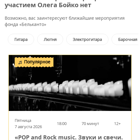
участием Олега Бойко нет
Возможно, вас заинтересуют ближайшие мероприятия
фонда «Бельканто»
Гитара
Лютня
Электрогитара
Барочная 
Популярное
Пятница
18:00
70 минут
12+
7 августа 2026
«POP and Rock music. Звуки и свечи.