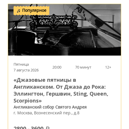
Популярное
Пятница
20:00
70 минут
12+
7 августа 2026
«Джазовые пятницы в
Англиканском. От Джаза до Рока:
Эллингтон, Гершвин, Sting, Queen,
Scorpions»
Англиканский собор Святого Андрея
г.
Москва
,
Вознесенский пер., д.8
2800
-
3600
a