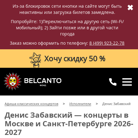
✖
Из-за блокировок сети кнопки на сайте могут быть
неактивны или загрузка билетов замедлена.
Попробуйте: 1)Переключиться на другую сеть (Wi-Fi/
мобильный); 2) Зайти позже или в другой части
города
Заказ можно оформить по телефону:
8 (499) 923-22-78
Хочу скидку 50 %
8 (499) 923-22-78
8 (800) 770-09-71
Афиша классических концертов
Исполнители
Денис Забавский
для регионов
с 10:00 до 20:00
Денис Забавский — концерты в
Москве и Санкт-Петербурге 2026-
2027