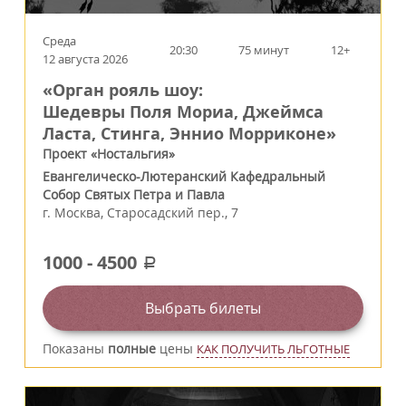
Среда
20:30
75 минут
12+
12 августа 2026
«Орган рояль шоу:
Шедевры Поля Мориа, Джеймса
Ласта, Стинга, Эннио Морриконе»
Проект «Ностальгия»
Евангелическо-Лютеранский Кафедральный
Собор Святых Петра и Павла
г.
Москва
,
Старосадский пер., 7
1000
-
4500
a
Выбрать билеты
Показаны
полные
цены
КАК ПОЛУЧИТЬ ЛЬГОТНЫЕ