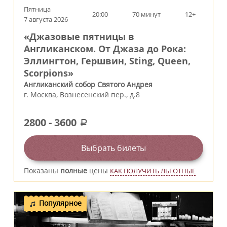
Пятница
20:00
70 минут
12+
7 августа 2026
«Джазовые пятницы в
Англиканском. От Джаза до Рока:
Эллингтон, Гершвин, Sting, Queen,
Scorpions»
Англиканский собор Святого Андрея
г.
Москва
,
Вознесенский пер., д.8
2800
-
3600
a
Выбрать билеты
Показаны
полные
цены
КАК ПОЛУЧИТЬ ЛЬГОТНЫЕ
Популярное