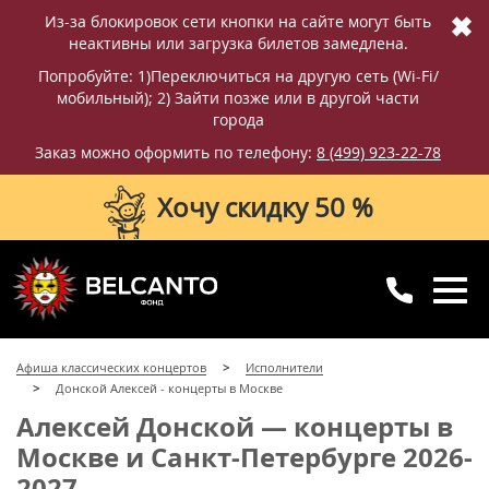
✖
Из-за блокировок сети кнопки на сайте могут быть
неактивны или загрузка билетов замедлена.
Попробуйте: 1)Переключиться на другую сеть (Wi-Fi/
мобильный); 2) Зайти позже или в другой части
города
Заказ можно оформить по телефону:
8 (499) 923-22-78
Хочу скидку 50 %
8 (499) 923-22-78
8 (800) 770-09-71
Афиша классических концертов
Исполнители
для регионов
с 10:00 до 20:00
Донской Алексей - концерты в Москве
Алексей Донской — концерты в
Москве и Санкт-Петербурге 2026-
2027