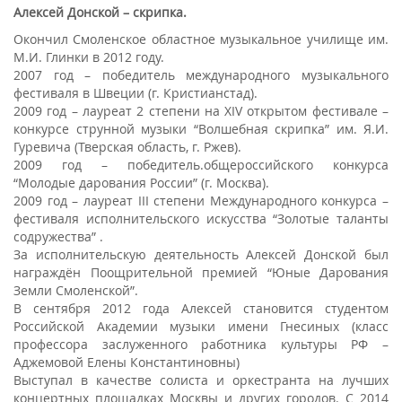
Алексей Донской
– скрипка.
Окончил Смоленское областное музыкальное училище им.
М.И. Глинки в 2012 году.
2007 год – победитель международного музыкального
фестиваля в Швеции (г. Кристианстад).
2009 год – лауреат 2 степени на XIV открытом фестивале –
конкурсе струнной музыки “Волшебная скрипка” им. Я.И.
Гуревича (Тверская область, г. Ржев).
2009 год – победитель.общероссийского конкурса
“Молодые дарования России” (г. Москва).
2009 год – лауреат III степени Международного конкурса –
фестиваля исполнительского искусства “Золотые таланты
содружества” .
За исполнительскую деятельность Алексей Донской был
награждён Поощрительной премией “Юные Дарования
Земли Смоленской”.
В сентября 2012 года Алексей становится студентом
Российской Академии музыки имени Гнесиных (класс
профессора заслуженного работника культуры РФ –
Аджемовой Елены Константиновны)
Выступал в качестве солиста и оркестранта на лучших
концертных площадках Москвы и других городов. С 2014