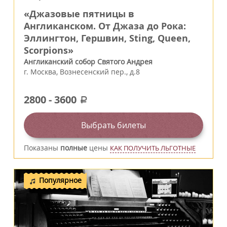
«Джазовые пятницы в
Англиканском. От Джаза до Рока:
Эллингтон, Гершвин, Sting, Queen,
Scorpions»
Англиканский собор Святого Андрея
г.
Москва
,
Вознесенский пер., д.8
2800
-
3600
a
Выбрать билеты
Показаны
полные
цены
КАК ПОЛУЧИТЬ ЛЬГОТНЫЕ
Популярное