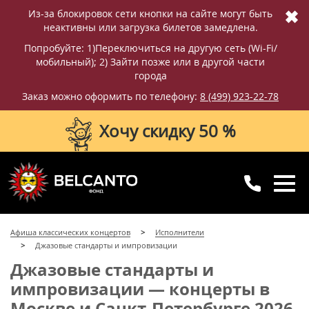
✖
Из-за блокировок сети кнопки на сайте могут быть
неактивны или загрузка билетов замедлена.
Попробуйте: 1)Переключиться на другую сеть (Wi-Fi/
мобильный); 2) Зайти позже или в другой части
города
Заказ можно оформить по телефону:
8 (499) 923-22-78
Хочу скидку 50 %
8 (499) 923-22-78
8 (800) 770-09-71
Афиша классических концертов
Исполнители
для регионов
с 10:00 до 20:00
Джазовые стандарты и импровизации
Джазовые стандарты и
импровизации — концерты в
Москве и Санкт-Петербурге 2026-