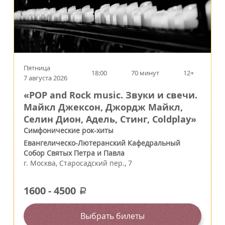
Пятница
18:00
70 минут
12+
7 августа 2026
«POP and Rock music. Звуки и свечи.
Майкл Джексон, Джордж Майкл,
Селин Дион, Адель, Стинг, Coldplay»
Симфонические рок-хиты
Евангелическо-Лютеранский Кафедральный
Собор Святых Петра и Павла
г.
Москва
,
Старосадский пер., 7
1600
-
4500
a
Выбрать билеты