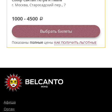
г.
Москва
,
Старосадский пер., 7
1000
-
4500
a
Выбрать билеты
Показаны
полные
цены
КАК ПОЛУЧИТЬ ЛЬГОТНЫЕ
Афиша
Орган