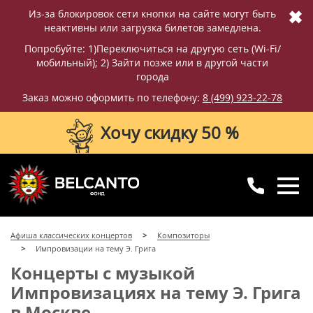
✖
Из-за блокировок сети кнопки на сайте могут быть
неактивны или загрузка билетов замедлена.
Попробуйте: 1)Переключиться на другую сеть (Wi-Fi/
мобильный); 2) Зайти позже или в другой части
города
Заказ можно оформить по телефону:
8 (499) 923-22-78
Хочу скидку 50 %
8 (499) 923-22-78
8 (800) 770-09-71
Афиша классических концертов
Композиторы
для регионов
с 10:00 до 20:00
Импровизации на тему Э. Грига
Концерты с музыкой
Импровизациях на тему Э. Грига
в Москве