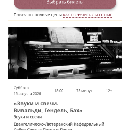
Выбрать билеты
Показаны
полные
цены
КАК ПОЛУЧИТЬ ЛЬГОТНЫЕ
Суббота
18:00
75 минут
12+
15 августа 2026
«Звуки и свечи.
Вивальди, Гендель, Бах»
Звуки и свечи
Евангелическо-Лютеранский Кафедральный
Собор Святых Петра и Павла