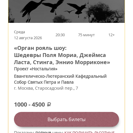
Среда
20:30
75 минут
12+
12 августа 2026
«Орган рояль шоу:
Шедевры Поля Мориа, Джеймса
Ласта, Стинга, Эннио Морриконе»
Проект «Ностальгия»
Евангелическо-Лютеранский Кафедральный
Собор Святых Петра и Павла
г.
Москва
,
Старосадский пер., 7
1000
-
4500
a
Выбрать билеты
Показаны
полные
цены
КАК ПОЛУЧИТЬ ЛЬГОТНЫЕ