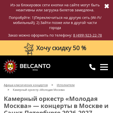
✖
Из-за блокировок сети кнопки на сайте могут быть
неактивны или загрузка билетов замедлена.
Попробуйте: 1)Переключиться на другую сеть (Wi-Fi/
мобильный); 2) Зайти позже или в другой части
города
Заказ можно оформить по телефону:
8 (499) 923-22-78
Хочу скидку 50 %
8 (499) 923-22-78
8 (800) 770-09-71
Афиша классических концертов
Исполнители
для регионов
с 10:00 до 20:00
Камерный оркестр «Молодая Москва»
Камерный оркестр «Молодая
Москва» — концерты в Москве и
Санкт-Петербурге 2026-2027