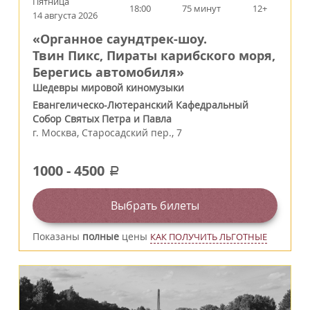
Пятница
18:00
75 минут
12+
14 августа 2026
«Органное саундтрек-шоу.
Твин Пикс, Пираты карибского моря,
Берегись автомобиля»
Шедевры мировой киномузыки
Евангелическо-Лютеранский Кафедральный
Собор Святых Петра и Павла
г.
Москва
,
Старосадский пер., 7
1000
-
4500
a
Выбрать билеты
Показаны
полные
цены
КАК ПОЛУЧИТЬ ЛЬГОТНЫЕ