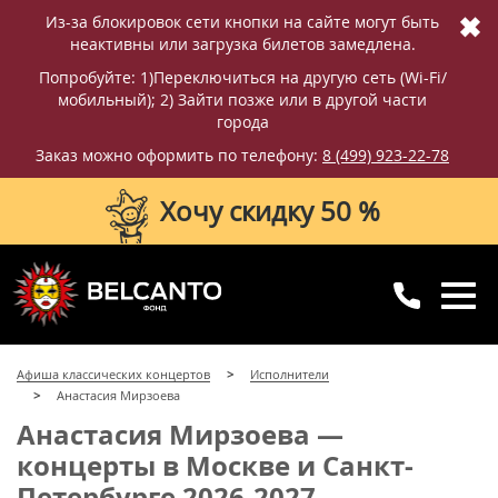
✖
Из-за блокировок сети кнопки на сайте могут быть
неактивны или загрузка билетов замедлена.
Попробуйте: 1)Переключиться на другую сеть (Wi-Fi/
мобильный); 2) Зайти позже или в другой части
города
Заказ можно оформить по телефону:
8 (499) 923-22-78
Хочу скидку 50 %
8 (499) 923-22-78
8 (800) 770-09-71
Афиша классических концертов
Исполнители
для регионов
с 10:00 до 20:00
Анастасия Мирзоева
Анастасия Мирзоева —
концерты в Москве и Санкт-
Петербурге 2026-2027