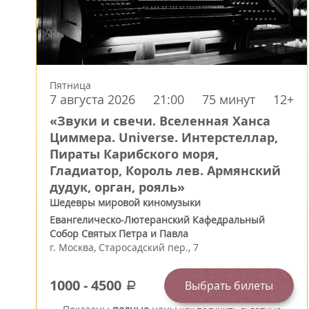
Пятница
7 августа 2026
21:00
75 минут
12+
«Звуки и свечи. Вселенная Ханса
Циммера. Universe. Интерстеллар,
Пираты Карибского моря,
Гладиатор, Король лев. Армянский
дудук, орган, рояль»
Шедевры мировой киномузыки
Евангелическо-Лютеранский Кафедральный
Собор Святых Петра и Павла
г.
Москва
,
Старосадский пер., 7
1000
-
4500
Выбрать билеты
a