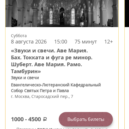
Суббота
8 августа 2026
15:00
75 минут
12+
«Звуки и свечи. Аве Мария.
Бах. Токката и фуга ре минор.
Шуберт. Аве Мария. Рамо.
Тамбурин»
Звуки и свечи
Евангелическо-Лютеранский Кафедральный
Собор Святых Петра и Павла
г.
Москва
,
Старосадский пер., 7
1000
-
4500
Выбрать билеты
a