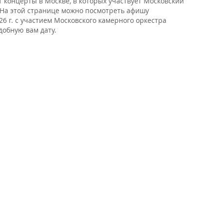
т концерты в Москве, в которых участвует Московский
. На этой странице можно посмотреть афишу
6 г. с участием Московского камерного оркестра
удобную вам дату.