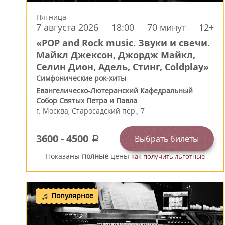
Пятница
7 августа 2026
18:00
70 минут
12+
«POP and Rock music. Звуки и свечи.
Майкл Джексон, Джордж Майкл,
Селин Дион, Адель, Стинг, Coldplay»
Симфонические рок-хиты
Евангелическо-Лютеранский Кафедральный
Собор Святых Петра и Павла
г.
Москва
,
Старосадский пер., 7
3600
-
4500
Выбрать билеты
a
Показаны
полные
цены
как получить льготные
Популярное