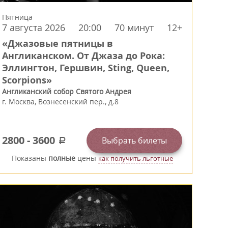
Пятница
7 августа 2026
20:00
70 минут
12+
«Джазовые пятницы в
Англиканском. От Джаза до Рока:
Эллингтон, Гершвин, Sting, Queen,
Scorpions»
Англиканский собор Святого Андрея
г.
Москва
,
Вознесенский пер., д.8
2800
-
3600
Выбрать билеты
a
Показаны
полные
цены
как получить льготные