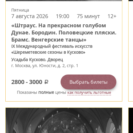
Пятница
7 августа 2026
19:00
75 минут
12+
«Штраус. На прекрасном голубом
Дунае. Бородин. Половецкие пляски.
Брамс. Венгерские танцы»
IX Международный фестиваль искусств
«Шереметевские сезоны в Кусково»
Усадьба Кусково. Дворец
г.
Москва
,
ул. Юности, д. 2, стр. 1
2800
-
3000
Выбрать билеты
a
Показаны
полные
цены
как получить льготные