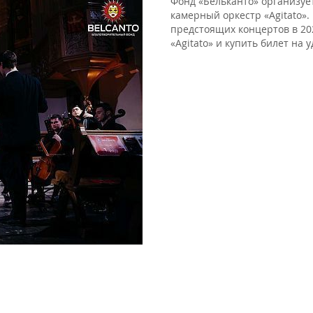
Фонд «Бельканто» организуе
камерный оркестр «Agitato»
предстоящих концертов в 202
«Agitato» и купить билет на 