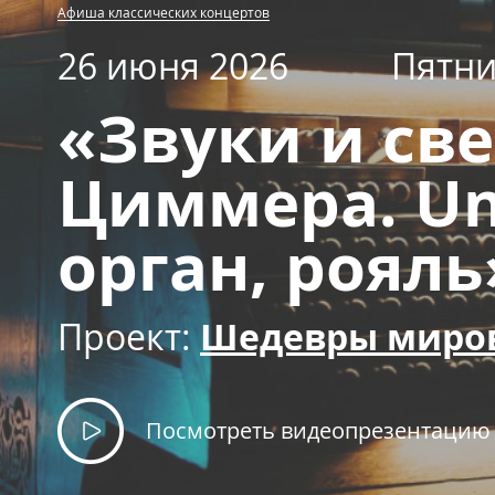
Афиша классических концертов
26 июня 2026
Пятн
«Звуки и све
Циммера. Un
орган, рояль
Проект:
Шедевры миро
Посмотреть видеопрезентацию