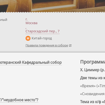
г.
ьный
Москва
,
Старосадский пер., 7
Китай-город
М
Правила поведения в соборе
Программ
-Лютеранский Кафедральный собор
Х. Циммер (р.
Две темы из 
«Время» («Ti
«Сновидения 
"/"неудобное место"?
Тема из к/ф 