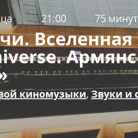
ица
21:00
75 минут
чи. Вселенная
iverse. Армянс
»
вой киномузыки
,
Звуки и 