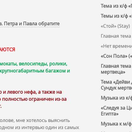
Тема из к/ф 
Темы из к/ф 
. Петра и Павла обратите
«Стой» (Stay)
Главная тема
«Нет времени
КАЮТСЯ
«Сон Пола» («
мокаты, велосипеды, ролики,
Главная тема
, крупногабаритным багажом и
мертвеца»
Тема «Дейви 
Сундук мертв
и левого нефа, а также на
Музыка из к/
 полностью ограничен из‑за
.
«Следуя за Ци
Египта»
голове, мне хотелось выяснить
Музыка к м/ф
в одном из интервью один из самых