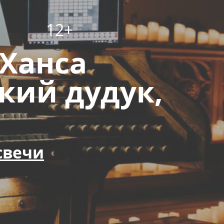
12+
 Ханса
кий дудук,
свечи