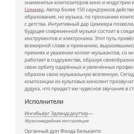
знаменитых композиторов кино и индустрии
Циммер
. Автор более 150 саундтреков дейст
образования, но музыка, по признанию компо
с детства. Интуитивный дар Циммера позволил
будущее современной музыки состоит в соед
инструментов и электроники. Этот путь привё
всемирной славе и признанию, выразившимся
премиях и уважении коллег-музыкантов, со 
работает в содружестве, образуя своеобразно
свою орбиту одарённых и увлечённых профес
образом свою музыкальную вселенную. Сегод
композиции из культовых кинолент прозвучат
дудука, что придаст им чудесное звучание в с
Исполнители
Ингибьёрг Эдлендсдоуттир
—
Мультимедийная инсталляция
Органный дуэт Фонда Бельканто