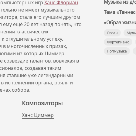
Музыка из д/
 компьютерных игр
Ханс Флориан
вительно не имеет музыкального
Тема «Теннес
зитора, стала его лучшим другом
«Образ жизни»
 ему ещё 20 лет назад понять, что
инении классических
Орган
Муль
л к оглушительному успеху,
Фортепиано
 в многочисленных призах,
Попмузыка
многими из которых Циммер
е созвездие талантов, вовлекая в
сионалов, создавая таким
ня ставшие уже легендарными
 в исполнении органа, рояля и
тенах собора.
Композиторы
Ханс Циммер