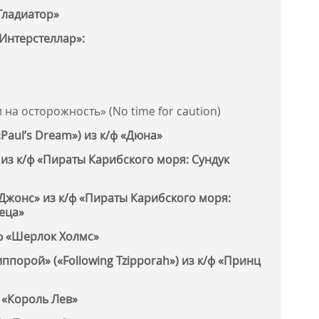
«Гладиатор»
«Интерстеллар»:
 на осторожность» (No time for caution)
Paul’s Dream») из к/ф «Дюна»
 из к/ф «Пираты Карибского моря: Сундук
Джонс» из к/ф «Пираты Карибского моря:
еца»
ф «Шерлок Холмс»
ппорой» («Following Tzipporah») из к/ф «Принц
 «Король Лев»