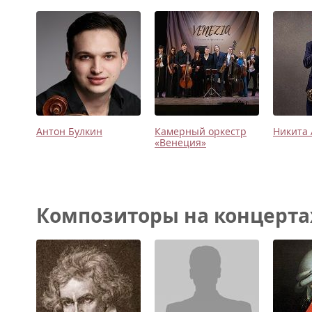
Антон Булкин
Камерный оркестр
Никита 
«Венеция»
Композиторы на концертах