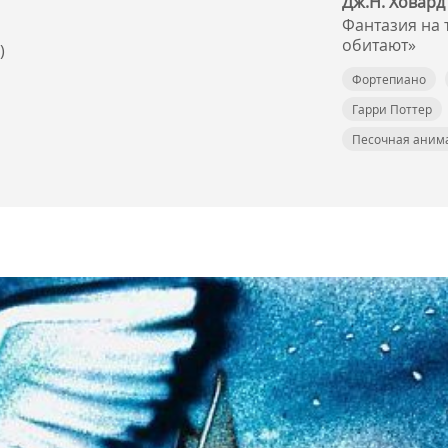
Дж.Н. Ховард 
Фантазия на 
обитают»
)
Фортепиано
Гарри Поттер
Песочная аним