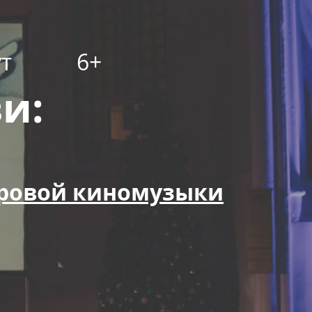
т
6+
и:
ровой киномузыки