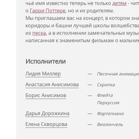
чьё имя известно теперь не только
детям
- чи
о
Гарри Поттере
, но и их родителям.
Мы приглашаем вас на концерт, в котором зн
коридоры и башни лучшей школы волшебства 
из
песка
, а в исполнении замечательных музы
написанная к знаменитым фильмам о мальчи
Исполнители
Лидия Миллер
—
Песочная анимаци
Анастасия Анисимова
—
Скрипка
Борис Анисимов
—
Флейта
Перкуссия
Дарья Дорожкина
—
Фортепиано
Елена Скворцова
—
Виолончель