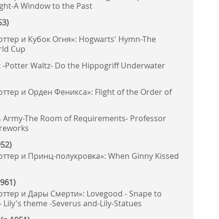
ight-A Window to the Past
53)
оттер и Кубок Огня»: Hogwarts' Hymn-The
rld Cup
z -Potter Waltz- Do the Hippogriff Underwater
ттер и Орден Феникса»: Flight of the Order of
 Army-The Room of Requirements- Professor
ireworks
952)
оттер и Принц-полукровка»: When Ginny Kissed
1961)
оттер и Дары Смерти»: Lovegood - Snape to
 Lily's theme -Severus and-Lily-Statues