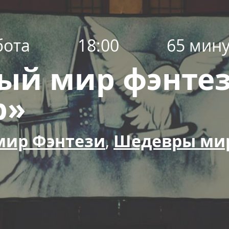
бота
18:00
65 мину
ый мир фэнтез
р»
мир Фэнтези
,
Шедевры ми