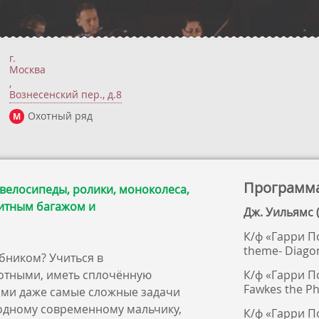
г.
Москва
,
Вознесенский пер., д.8
Охотный ряд
М
Программ
 велосипеды, ролики, моноколеса,
ритным багажом и
Дж. Уильямс (
К/ф «Гарри П
theme- Diago
ебником? Учиться в
отными, иметь сплочённую
К/ф «Гарри П
Fawkes the Ph
ыми даже самые сложные задачи
 одному современному мальчику,
К/ф «Гарри По