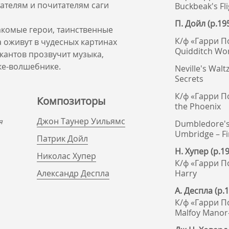
тателям и почитателям саги
Buckbeak's Fl
П. Дойл (р.19
акомые герои, таинственные
К/ф «Гарри П
оживут в чудесных картинах
Quidditch Wo
кантов прозвучит музыка,
ке-волшебнике.
Neville's Walt
Secrets
К/ф «Гарри По
Композиторы
the Phoenix
Джон Таунер Уильямс
я
Dumbledore's
Umbridge – F
Патрик Дойл
Н. Хупер (р.1
Николас Хупер
К/ф «Гарри П
Александр Деспла
Harry
А. Деспла (р.
К/ф «Гарри П
Malfoy Manor-