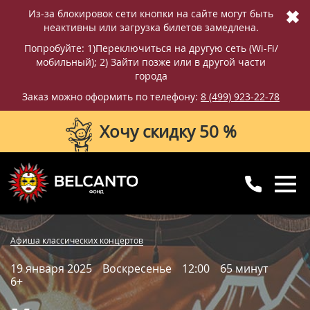
✖
Из-за блокировок сети кнопки на сайте могут быть
неактивны или загрузка билетов замедлена.
Попробуйте: 1)Переключиться на другую сеть (Wi-Fi/
мобильный); 2) Зайти позже или в другой части
города
Заказ можно оформить по телефону:
8 (499) 923-22-78
Хочу скидку 50 %
8 (499) 923-22-78
8 (800) 770-09-71
Купить билет
Фотографии
Отзывы
Афиша классических концертов
для регионов
с 10:00 до 20:00
19 января 2025
Воскресенье
12:00
65 минут
Вопросы и ответы
Схема зала
6+