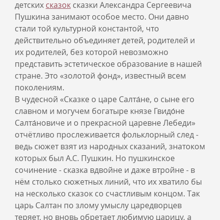
детских
сказок
сказки Александра Сергеевича
Пушкина занимают особое место. Они давно
стали той культурной константой, что
действительно объединяет детей, родителей и
их родителей, без которой невозможно
представить эстетическое образование в нашей
стране. Это «золотой фонд», известный всем
поколениям.
В чудесной «Сказке о царе Салта́не, о сыне его
славном и могучем богатыре князе Гвидо́не
Салта́новиче и о прекрасной царевне Лебеди»
отчётливо прослеживается фольклорный след -
ведь сюжет взят из народных сказаний, знатоком
которых был А.С. Пушкин. Но пушкинское
сочинение - сказка вдвойне и даже втройне - в
нём столько сюжетных линий, что их хватило бы
на несколько сказок со счастливым концом. Так
царь Салтан по злому умыслу царедворцев
теряет, но вновь обретает любимую царицу, а