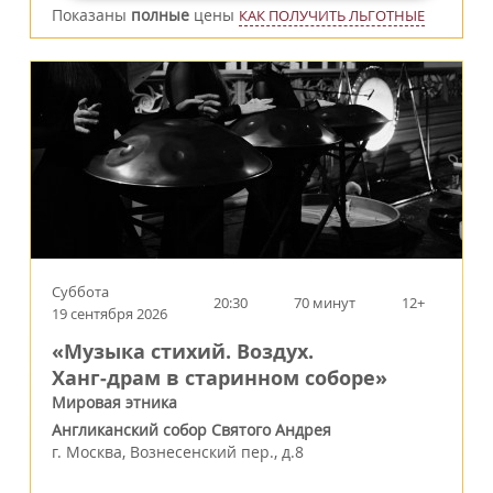
Показаны
полные
цены
КАК ПОЛУЧИТЬ ЛЬГОТНЫЕ
Суббота
20:30
70 минут
12+
19 сентября 2026
«Музыка стихий. Воздух.
Ханг‑драм в старинном соборе»
Мировая этника
Англиканский собор Святого Андрея
г.
Москва
,
Вознесенский пер., д.8