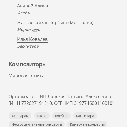
Андрей Алиев
Флейта
Жаргалсайхан Тербиш (Монголия)
Морин хуур
Илья Ковалев
Бас-гитара
Композиторы
Мировая этника
Организатор: ИП Ланская Татьяна Алексеевна
(ИНН 772627191810, ОГРНИП 319774600116010)
Ханг-драм
Кахон
Флейта
Бас-гитара
Инструментальные концерты
Камерные концерты