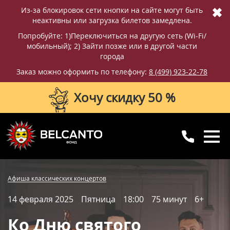
✖
Из-за блокировок сети кнопки на сайте могут быть
неактивны или загрузка билетов замедлена.
Попробуйте: 1)Переключиться на другую сеть (Wi-Fi/
мобильный); 2) Зайти позже или в другой части
города
Заказ можно оформить по телефону:
8 (499) 923-22-78
Хочу скидку 50 %
8 (499) 923-22-78
8 (800) 770-09-71
Фотографии
Отзывы
Афиша классических концертов
для регионов
с 10:00 до 20:00
14 февраля 2025
Пятница
18:00
75 минут
6+
Вопросы и ответы
Схема зала
Ко Дню святого