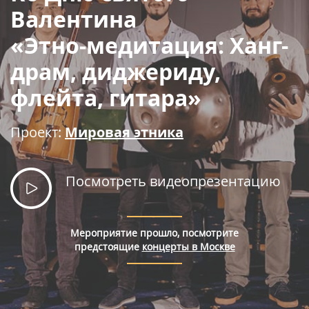
Правила покупки билетов
Валентина
«Этно‑медитация: Ханг-
драм, диджериду,
флейта, гитара»
Проект:
Мировая этника
Посмотреть видеопрезентацию
Мероприятие прошло, посмотрите
предстоящие
концерты в Москве